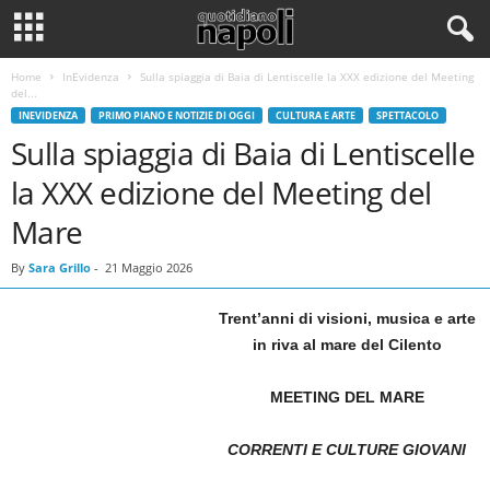
Home
InEvidenza
Sulla spiaggia di Baia di Lentiscelle la XXX edizione del Meeting
del...
INEVIDENZA
PRIMO PIANO E NOTIZIE DI OGGI
CULTURA E ARTE
SPETTACOLO
Sulla spiaggia di Baia di Lentiscelle
la XXX edizione del Meeting del
Mare
By
Sara Grillo
-
21 Maggio 2026
Trent’anni di visioni, musica e arte
in riva al mare del Cilento
MEETING DEL MARE
CORRENTI E CULTURE GIOVANI