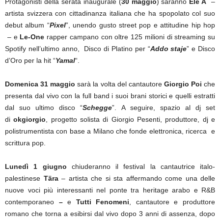
Protagonisti della serata inaugurale (
30 maggio
) saranno
Ele A
–
artista svizzera con cittadinanza italiana che ha spopolato col suo
debut album “
Pixel
”, unendo gusto street pop e attitudine hip hop
– e
Le-One
rapper campano con oltre 125 milioni di streaming su
Spotify nell’ultimo anno, Disco di Platino per “
Addo staje
” e Disco
d’Oro per la hit “
Yamal
“.
Domenica 31 maggio
sarà la volta del cantautore
Giorgio Poi
che
presenta dal vivo con la full band i suoi brani storici e quelli estratti
dal suo ultimo disco “
Schegge
”. A seguire, spazio al dj set
di
okgiorgio
, progetto solista di Giorgio Pesenti, produttore, dj e
polistrumentista con base a Milano che fonde elettronica, ricerca e
scrittura pop.
Lunedì 1
giugno
chiuderanno il festival la cantautrice italo-
palestinese
Tära
– artista che si sta affermando come una delle
nuove voci più interessanti nel ponte tra heritage arabo e R&B
contemporaneo
–
e
Tutti Fenomeni
, cantautore e produttore
romano che torna a esibirsi dal vivo dopo 3 anni di assenza, dopo