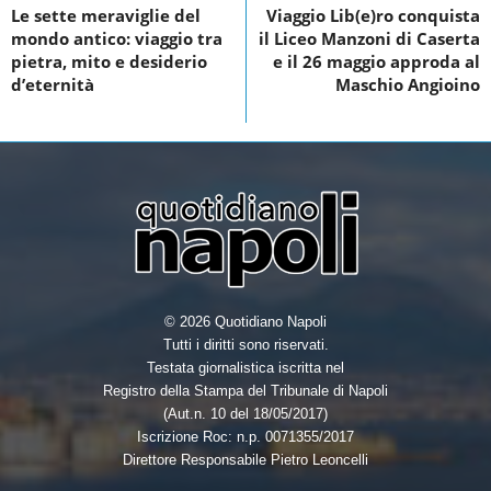
Le sette meraviglie del
Viaggio Lib(e)ro conquista
b
t
e
e
mondo antico: viaggio tra
il Liceo Manzoni di Caserta
o
e
d
pietra, mito e desiderio
e il 26 maggio approda al
d’eternità
Maschio Angioino
o
r
I
k
n
© 2026 Quotidiano Napoli
Tutti i diritti sono riservati.
Testata giornalistica iscritta nel
Registro della Stampa del Tribunale di Napoli
(Aut.n. 10 del 18/05/2017)
Iscrizione Roc: n.p. 0071355/2017
Direttore Responsabile Pietro Leoncelli