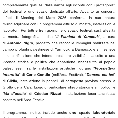
completamente gratuite, dalla danza agli incontri con i protagonisti
del festival e uno spazio dedicato all’arte. Accanto ai concerti,
infatti, il Meeting del Mare 2026 conferma la sua natura
multidisciplinare con un programma diffuso di mostre, installazioni e
laboratori. Per tutti e tre i giorni, nello spazio festival, sarà allestita
la mostra fotografica inedita “
Il Pianista di Yarmouk
”, a cura
di
Antonio Nigro
, progetto che raccoglie immagini realizzate nel
campo profughi palestinese di Yarmouk, a Damasco, e si inserisce
in una riflessione che intende restituire visibilità e ascolto a una
vicenda storica e politica che appartiene innanzitutto al popolo
palestinese. Tra le installazioni artistiche figurano “
Prospettiva
interrotta
” di
Carlo Gentile
(nell’Area Festival), “
Domani era ier
i”
di
Cikila
, installazione in pannelli di cartapesta prevista presso la
Grotta della Cala, luogo di particolare rilievo storico e simbolico e
“
Via d’uscita
” di
Cristian Rizzuti
, installazione laser anch’essa
ospitata nell’Area Festival.
Il programma, inoltre, include anche
uno spazio laboratoriale