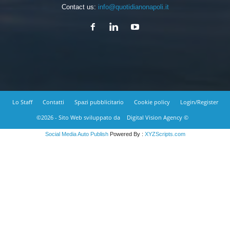
Contact us:
info@quotidianonapoli.it
Lo Staff
Contatti
Spazi pubblicitario
Cookie policy
Login/Register
©2026 - Sito Web sviluppato da
Digital Vision Agency ©
Social Media Auto Publish
Powered By :
XYZScripts.com