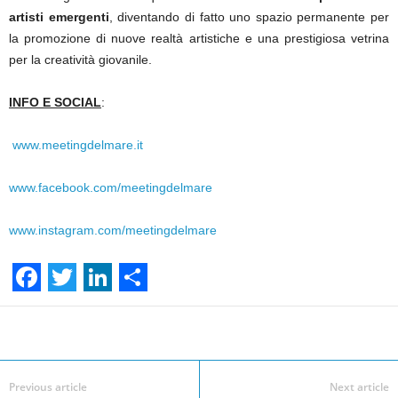
artisti emergenti
, diventando di fatto uno spazio permanente per
la promozione di nuove realtà artistiche e una
prestigiosa vetrina
per la creatività giovanile.
INFO E SOCIAL
:
www.meetingdelmare.it
www.facebook.com/meetingdelmare
www.instagram.com/meetingdelmare
F
T
L
S
a
w
i
h
Facebook
Linkedin
Twit
Share
c
i
n
a
e
t
k
r
Previous article
Next article