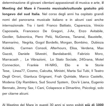
determinazione di giovani cilentani appassionati di musica e arte,
il
Meeting del Mare è l’evento musicale/culturale gratuito più
longevo del sud Italia
. Nel corso degli anni ha ospitato grandi
nomi del panorama musicale italiano e in alcuni casi anche
internazionale. Tra i tanti: Franco Battiato, Caparezza, Vinicio
Capossela, Francesco De Gregori, J-Ax, Enzo Avitabile,
Geolier, Subsonica, Piero Pelù, NuGenea, Tananai, Baustelle,
Mannarino, Negrita, Gogol Bordello, Morgan, Bombino, Dubioza
Kolektiv, Carmen Consoli, Afterhours, Elisa, Verdena, Max
Gazzè, Daniele Silvestri, Bandabardò, Fabrizio Moro,
Marracash , Le Vibrazioni, Lo Stato Sociale, 24Grana, Motel
Connection, Frankie HI-NRG, Elio e le Storie
Tese, Linea77, Cosmo, Calcutta, Ministri, Marta Sui Tubi, Il Teatro
Degli Orrori, Gianluca Grignani, Frah Quintale, Marco Castello,
Modena City Ramblers, Sud Sound System, Dov’è Liana, Eugenio
Bennato, Jimmy Sax, I Cani, Colapesce e Dimartino, Psicologi, solo
per citarne alcuni.
Al Meeting del Mare in questi 30 anni si sono esibiti
più di 1000