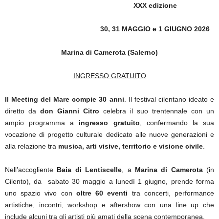
XXX edizione
30, 31 MAGGIO e 1 GIUGNO 2026
Marina di Camerota (Salerno)
INGRESSO GRATUITO
Il Meeting del Mare compie 30 anni
. Il festival cilentano ideato e
diretto da
don Gianni Citro
celebra il suo trentennale con un
ampio programma a
ingresso gratuito
, confermando la sua
vocazione di progetto culturale dedicato alle nuove generazioni e
alla relazione tra
musica, arti visive, territorio e visione civile
.
Nell’accogliente
Baia di Lentiscelle
, a
Marina di Camerota
(in
Cilento), da sabato 30 maggio a lunedì 1 giugno, prende forma
uno spazio vivo con
oltre 60 eventi
tra concerti, performance
artistiche, incontri, workshop e aftershow con una line up che
include alcuni tra gli artisti più amati della scena contemporanea.