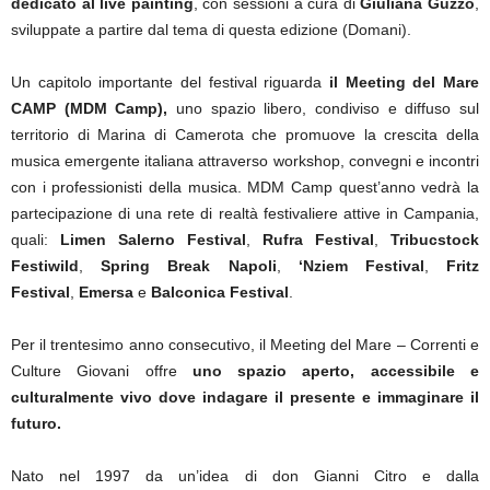
dedicato al live painting
, con sessioni a cura di
Giuliana Guzzo
,
sviluppate a partire dal tema di questa edizione (Domani).
Un capitolo importante del festival riguarda
il Meeting del Mare
CAMP (MDM Camp),
uno spazio libero, condiviso e diffuso sul
territorio di Marina di Camerota che promuove la crescita della
musica emergente italiana attraverso workshop, convegni e incontri
con i professionisti della musica. MDM Camp quest’anno vedrà la
partecipazione di una rete di realtà festivaliere attive in Campania,
quali:
Limen Salerno Festival
,
Rufra Festival
,
Tribucstock
Festiwild
,
Spring Break Napoli
,
‘Nziem Festival
,
Fritz
Festival
,
Emersa
e
Balconica Festival
.
Per il trentesimo anno consecutivo, il Meeting del Mare – Correnti e
Culture Giovani offre
uno spazio aperto, accessibile e
culturalmente vivo dove indagare il presente e immaginare il
futuro.
Nato nel 1997 da un’idea di don Gianni Citro e dalla