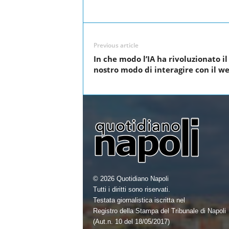
a
w
i
h
Facebook
Share
c
i
n
a
e
t
k
r
Previous article
b
t
e
e
In che modo l’IA ha rivoluzionato il
o
e
d
nostro modo di interagire con il w
o
r
I
k
n
© 2026 Quotidiano Napoli
Tutti i diritti sono riservati.
Testata giornalistica iscritta nel
Registro della Stampa del Tribunale di Napoli
(Aut.n. 10 del 18/05/2017)