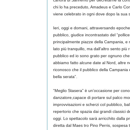
canora di Sanremo per decretarne la cons
chi lo ha preceduto, Amadeus e Carlo Cont
viene celebrato in ogni dove dopo la sua
Ieri, oggi e domani, attraversando epoche, d
pubblico, giudice incontrastato del “pollice
principalmente piazze della Campania, e n
lato più tranquillo, ma dall’altro sento pi
pubblico ed io sono grato per ognuno che 
abbiamo fatto alcune date al Nord, altre n
riconosco che il pubblico della Campania 
bella serata”.
“Meglio Stasera” è un’occasione per cono
danzatore,capace di portare sul palco mono
improvvisazioni e scherzi col pubblico, bal
repertorio che spazia dai grandi classici del
oggi. Lo spettacolo sarà arricchito dalla p
diretta dal Maes tro Pino Perris, sospesa