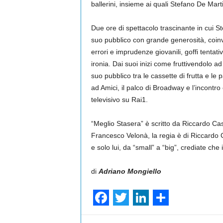
ballerini, insieme ai quali Stefano De Mart
Due ore di spettacolo trascinante in cui St
suo pubblico con grande generosità, coinv
errori e imprudenze giovanili, goffi tentativ
ironia. Dai suoi inizi come fruttivendolo a
suo pubblico tra le cassette di frutta e le
ad Amici, il palco di Broadway e l’incontro
televisivo su Rai1.
“Meglio Stasera” è scritto da Riccardo Cas
Francesco Velonà, la regia è di Riccardo C
e solo lui, da “small” a “big”, crediate che 
di
Adriano Mongiello
F
T
L
S