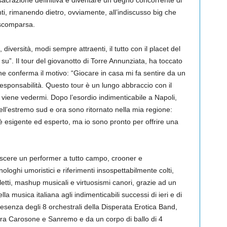
acrazione definitiva e diventare un degno concorrente di
i, rimanendo dietro, ovviamente, all’indiscusso big che
 scomparsa.
iversità, modi sempre attraenti, il tutto con il placet del
 su”. Il tour del giovanotto di Torre Annunziata, ha toccato
e conferma il motivo: “Giocare in casa mi fa sentire da un
ù responsabilità. Questo tour è un lungo abbraccio con il
viene vedermi. Dopo l’esordio indimenticabile a Napoli,
ell’estremo sud e ora sono ritornato nella mia regione:
è esigente ed esperto, ma io sono pronto per offrire una
scere un performer a tutto campo, crooner e
loghi umoristici e riferimenti insospettabilmente colti,
letti, mashup musicali e virtuosismi canori, grazie ad un
la musica italiana agli indimenticabili successi di ieri e di
resenza degli 8 orchestrali della Disperata Erotica Band,
 tra Carosone e Sanremo e da un corpo di ballo di 4