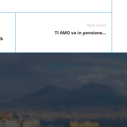
Linkedin
Twitter
Pinterest
WhatsApp
Next article
TI AMO va in pensione…
eb