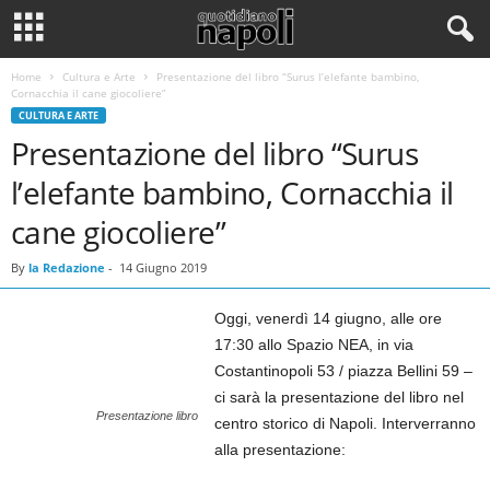
Home
Cultura e Arte
Presentazione del libro “Surus l’elefante bambino,
Cornacchia il cane giocoliere”
CULTURA E ARTE
Presentazione del libro “Surus
l’elefante bambino, Cornacchia il
cane giocoliere”
By
la Redazione
-
14 Giugno 2019
Oggi, venerdì 14 giugno, alle ore
17:30 allo Spazio NEA, in via
Costantinopoli 53 / piazza Bellini 59 –
ci sarà la presentazione del libro nel
Presentazione libro
centro storico di Napoli. Interverranno
alla presentazione: