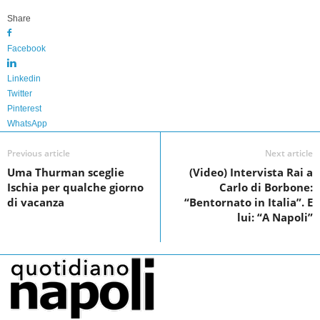
F
T
L
S
Share
a
w
i
h
Facebook
c
i
n
a
e
t
k
r
Linkedin
Twitter
b
t
e
e
Pinterest
o
e
d
WhatsApp
o
r
I
Previous article
Next article
k
n
Uma Thurman sceglie
(Video) Intervista Rai a
Ischia per qualche giorno
Carlo di Borbone:
di vacanza
“Bentornato in Italia”. E
lui: “A Napoli”