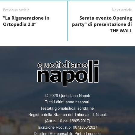
c
i
n
a
e
t
k
r
Previous article
Next article
“La Rigenerazione in
Serata evento,Opening
b
t
e
e
Ortopedia 2.0”
party” di presentazione di
o
e
d
THE WALL
o
r
I
k
n
© 2026 Quotidiano Napoli
Tutti i diritti sono riservati.
Testata giornalistica iscritta nel
Registro della Stampa del Tribunale di Napoli
(Aut.n. 10 del 18/05/2017)
Iscrizione Roc: n.p. 0071355/2017
Direttore Responsabile Pietro Leoncelli