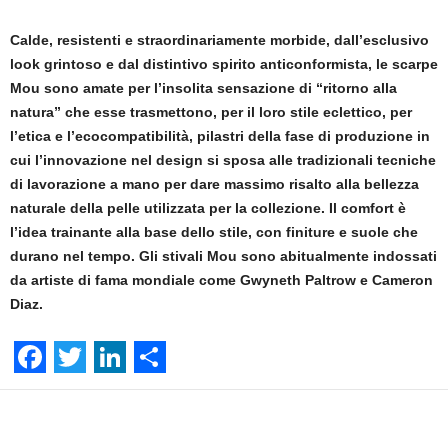
Calde, resistenti e straordinariamente morbide,
dall’esclusivo
look grintoso e dal distintivo spirito anticonformista,
le scarpe
Mou sono amate per l’insolita sensazione di “ritorno alla
natura” che esse trasmettono, per il loro stile eclettico, per
l’etica e l’ecocompatibilità, pilastri della fase di produzione in
cui l’innovazione nel design si sposa alle tradizionali tecniche
di lavorazione a mano per dare massimo risalto alla bellezza
naturale della pelle utilizzata per la collezione. Il comfort è
l’idea trainante alla base dello stile, con finiture e suole che
durano nel tempo. Gli stivali Mou
sono abitualmente indossati
da artiste di fama mondiale come Gwyneth Paltrow e Cameron
Diaz.
F
T
L
S
a
w
i
h
Facebook
Linkedin
Twit
Share