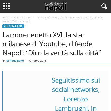
Home
Cultura e Arte
Lambrenedetto XVI, la star milanese di Youtube, difende
Napoli: “Dico la verità...
CULTURA E ARTE
Lambrenedetto XVI, la star
milanese di Youtube, difende
Napoli: “Dico la verità sulla città”
By
la Redazione
-
1 Ottobre 2018
Seguitissimo sui
social networks,
Lorenzo
Lambrenedetto XVI
Lambrughi, in