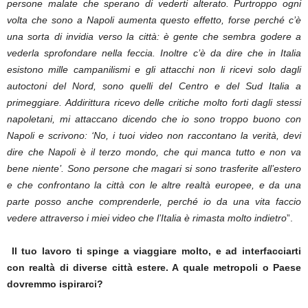
persone malate che sperano di vederti alterato. Purtroppo ogni
volta che sono a Napoli aumenta questo effetto, forse perché c’è
una sorta di invidia verso la città: è gente che sembra godere a
vederla sprofondare nella feccia. Inoltre c’è da dire che in Italia
esistono mille campanilismi e gli attacchi non li ricevi solo dagli
autoctoni del Nord, sono quelli del Centro e del Sud Italia a
primeggiare. Addirittura ricevo delle critiche molto forti dagli stessi
napoletani, mi attaccano dicendo che io sono troppo buono con
Napoli e scrivono: ‘No, i tuoi video non raccontano la verità, devi
dire che Napoli è il terzo mondo, che qui manca tutto e non va
bene niente’. Sono persone che magari si sono trasferite all’estero
e che confrontano la città con le altre realtà europee, e da una
parte posso anche comprenderle, perché io da una vita faccio
vedere attraverso i miei video che l’Italia è rimasta molto indietro
”.
Il tuo lavoro ti spinge a viaggiare molto, e ad interfacciarti
con realtà di diverse città estere. A quale metropoli o Paese
dovremmo ispirarci?