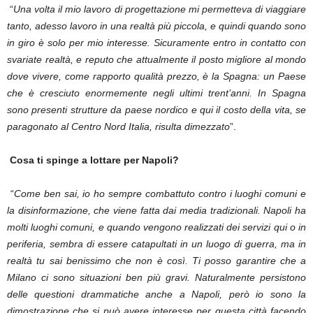
“
Una volta il mio lavoro di progettazione mi permetteva di viaggiare
tanto, adesso lavoro in una realtà più piccola, e quindi quando sono
in giro è solo per mio interesse. Sicuramente entro in contatto con
svariate realtà, e reputo che attualmente il posto migliore al mondo
dove vivere, come rapporto qualità prezzo, è la Spagna: un Paese
che è cresciuto enormemente negli ultimi trent’anni. In Spagna
sono presenti strutture da paese nordico e qui il costo della vita, se
paragonato al Centro Nord Italia, risulta dimezzato
”.
Cosa ti spinge a lottare per Napoli?
“
Come ben sai, io ho sempre combattuto contro i luoghi comuni e
la disinformazione, che viene fatta dai media tradizionali. Napoli ha
molti luoghi comuni, e quando vengono realizzati dei servizi qui o in
periferia, sembra di essere catapultati in un luogo di guerra, ma in
realtà tu sai benissimo che non è così. Ti posso garantire che a
Milano ci sono situazioni ben più gravi. Naturalmente persistono
delle questioni drammatiche anche a Napoli, però io sono la
dimostrazione che si può avere interesse per questa città facendo