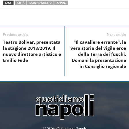
F
T
L
S
TAGS
CITTÀ
LAMBRENEDETTO
NAPOLI
a
w
i
h
c
i
n
a
Facebook
Linkedin
Twit
Share
e
t
k
r
Previous article
Next article
b
t
e
e
Teatro Bolivar, presentata
“Il cavaliere errante”, la
o
e
d
la stagione 2018/2019. Il
vera storia del vigile eroe
o
r
I
nuovo direttore artistico è
della Terra dei fuochi.
Emilio Fede
Domani la presentazione
k
n
in Consiglio regionale
© 2026 Quotidiano Napoli