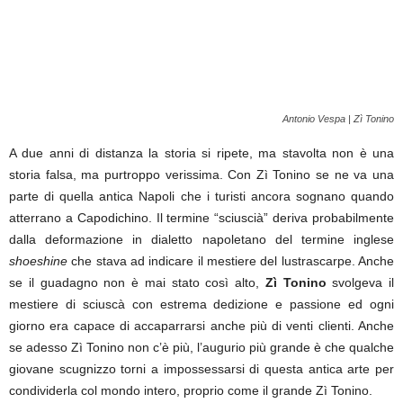
Antonio Vespa | Zì Tonino
A due anni di distanza la storia si ripete, ma stavolta non è una
storia falsa, ma purtroppo verissima. Con Zì Tonino se ne va una
parte di quella antica Napoli che i turisti ancora sognano quando
atterrano a Capodichino. Il termine “sciuscià” deriva probabilmente
dalla deformazione in dialetto napoletano del termine inglese
shoeshine
che stava ad indicare il mestiere del lustrascarpe. Anche
se il guadagno non è mai stato così alto,
Zì Tonino
svolgeva il
mestiere di sciuscà con estrema dedizione e passione ed ogni
giorno era capace di accaparrarsi anche più di venti clienti. Anche
se adesso Zì Tonino non c’è più, l’augurio più grande è che qualche
giovane scugnizzo torni a impossessarsi di questa antica arte per
condividerla col mondo intero, proprio come il grande Zì Tonino.