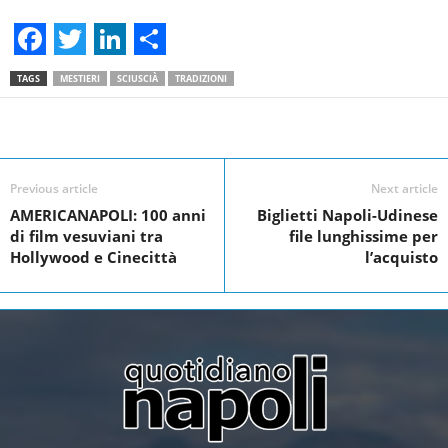
F
T
L
S
TAGS
MESTIERI
SCIUSCIÀ
TRADIZIONI
a
w
i
h
c
i
n
a
Facebook
Linkedin
Twit
Share
e
t
k
r
Previous article
Next article
b
t
e
e
AMERICANAPOLI: 100 anni
Biglietti Napoli-Udinese
o
e
d
di film vesuviani tra
file lunghissime per
o
r
I
Hollywood e Cinecittà
l’acquisto
k
n