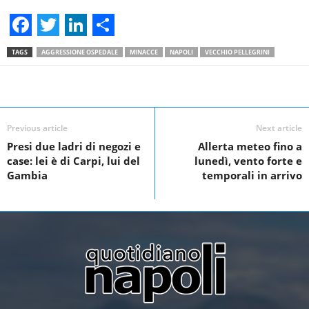
F
T
L
S
TAGS
AGGRESSIONE OSPEDALE
MINACCE
NAPOLI
VECCHIO PELLEGRINI
a
w
i
h
c
i
n
a
Facebook
Linkedin
Twit
Share
e
t
k
r
Previous article
Next article
b
t
e
e
Presi due ladri di negozi e
Allerta meteo fino a
o
e
d
case: lei è di Carpi, lui del
lunedì, vento forte e
o
r
I
Gambia
temporali in arrivo
k
n