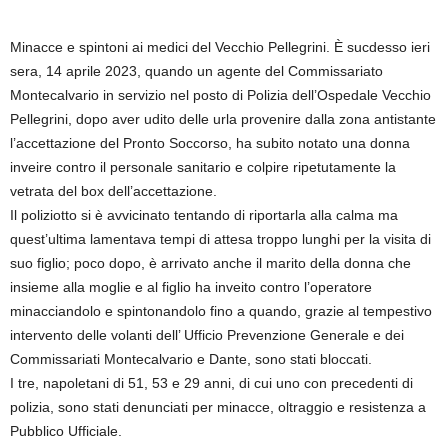
Minacce e spintoni ai medici del Vecchio Pellegrini. È sucdesso ieri
sera, 14 aprile 2023, quando un agente del Commissariato
Montecalvario in servizio nel posto di Polizia dell’Ospedale Vecchio
Pellegrini, dopo aver udito delle urla provenire dalla zona antistante
l’accettazione del Pronto Soccorso, ha subito notato una donna
inveire contro il personale sanitario e colpire ripetutamente la
vetrata del box dell’accettazione.
Il poliziotto si è avvicinato tentando di riportarla alla calma ma
quest’ultima lamentava tempi di attesa troppo lunghi per la visita di
suo figlio; poco dopo, è arrivato anche il marito della donna che
insieme alla moglie e al figlio ha inveito contro l’operatore
minacciandolo e spintonandolo fino a quando, grazie al tempestivo
intervento delle volanti dell’ Ufficio Prevenzione Generale e dei
Commissariati Montecalvario e Dante, sono stati bloccati.
I tre, napoletani di 51, 53 e 29 anni, di cui uno con precedenti di
polizia, sono stati denunciati per minacce, oltraggio e resistenza a
Pubblico Ufficiale.