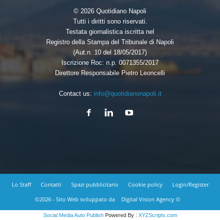
© 2026 Quotidiano Napoli
Tutti i diritti sono riservati.
Testata giornalistica iscritta nel
Registro della Stampa del Tribunale di Napoli
(Aut.n. 10 del 18/05/2017)
Iscrizione Roc: n.p. 0071355/2017
Direttore Responsabile Pietro Leoncelli
Contact us:
info@quotidianonapoli.it
Lo Staff
Contatti
Spazi pubblicitario
Cookie policy
Login/Register
©2026 - Sito Web sviluppato da
Digital Vision Agency ©
Social Media Auto Publish
Powered By :
XYZScripts.com