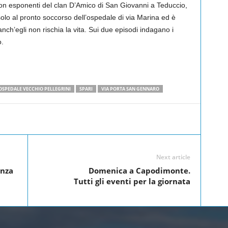
on esponenti del clan D’Amico di San Giovanni a Teduccio,
olo al pronto soccorso dell’ospedale di via Marina ed è
nch’egli non rischia la vita. Sui due episodi indagano i
o.
OSPEDALE VECCHIO PELLEGRINI
SPARI
VIA PORTA SAN GENNARO
Linkedin
Twitter
Pinterest
WhatsApp
Next article
enza
Domenica a Capodimonte.
Tutti gli eventi per la giornata