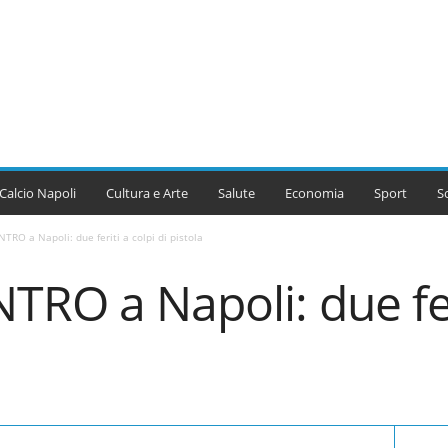
Calcio Napoli
Cultura e Arte
Salute
Economia
Sport
S
TRO a Napoli: due feriti a colpi di pistola
TRO a Napoli: due feri