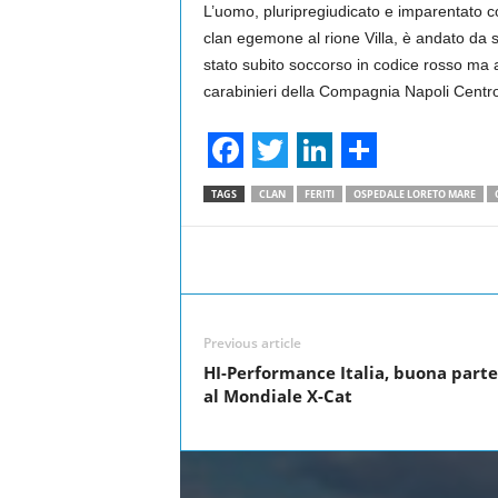
L’uomo, pluripregiudicato e imparentato c
clan egemone al rione Villa, è andato da s
stato subito soccorso in codice rosso ma a
carabinieri della Compagnia Napoli Centr
F
T
L
S
TAGS
CLAN
FERITI
OSPEDALE LORETO MARE
a
w
i
h
c
i
n
a
Facebook
Share
e
t
k
r
b
t
e
e
Previous article
o
e
d
HI-Performance Italia, buona part
o
r
I
al Mondiale X-Cat
k
n