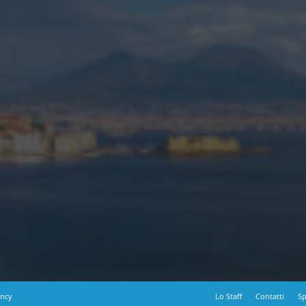
ency
Lo Staff
Contatti
Sp