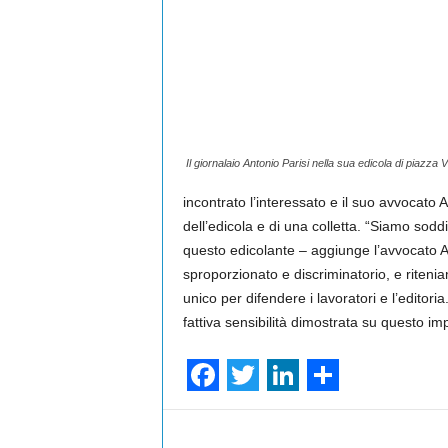
Il giornalaio Antonio Parisi nella sua edicola di piazza Va
incontrato l’interessato e il suo avvocato 
dell’edicola e di una colletta. “Siamo soddi
questo edicolante – aggiunge l’avvocato A
sproporzionato e discriminatorio, e riteniam
unico per difendere i lavoratori e l’editori
fattiva sensibilità dimostrata su questo im
F
T
L
S
a
w
i
h
Facebook
Share