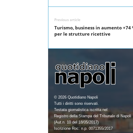
c
i
n
a
e
t
k
r
Previous article
b
t
e
e
Turismo, business in aumento +74
o
e
d
per le strutture ricettive
o
r
I
k
n
© 2026 Quotidiano Napoli
Tutti i diritti sono riservati.
Testata giornalistica iscritta nel
Registro della Stampa del Tribunale di Napoli
(Aut.n. 10 del 18/05/2017)
Iscrizione Roc: n.p. 0071355/2017