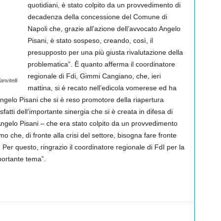
quotidiani, è stato colpito da un provvedimento di
decadenza della concessione del Comune di
Napoli che, grazie all’azione dell’avvocato Angelo
Pisani, è stato sospeso, creando, così, il
presupposto per una più giusta rivalutazione della
problematica”. È quanto afferma il coordinatore
regionale di Fdi, Gimmi Cangiano, che, ieri
nvitelli
mattina, si è recato nell’edicola vomerese ed ha
Angelo Pisani che si è reso promotore della riapertura
sfatti dell’importante sinergia che si è creata in difesa di
ngelo Pisani – che era stato colpito da un provvedimento
o che, di fronte alla crisi del settore, bisogna fare fronte
a. Per questo, ringrazio il coordinatore regionale di FdI per la
portante tema”.
Linkedin
Twitter
Pinterest
WhatsApp