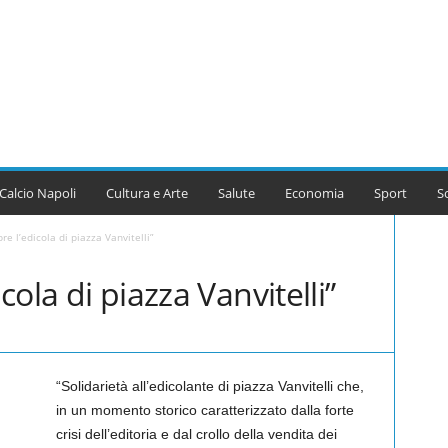
Calcio Napoli
Cultura e Arte
Salute
Economia
Sport
S
pre l’edicola di piazza Vanvitelli”
icola di piazza Vanvitelli”
“Solidarietà all’edicolante di piazza Vanvitelli che,
in un momento storico caratterizzato dalla forte
crisi dell’editoria e dal crollo della vendita dei