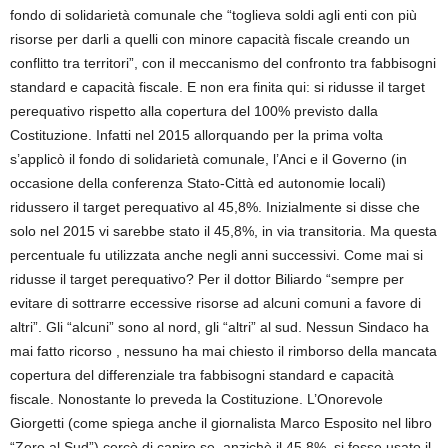
fondo di solidarietà comunale che “toglieva soldi agli enti con più
risorse per darli a quelli con minore capacità fiscale creando un
conflitto tra territori”, con il meccanismo del confronto tra fabbisogni
standard e capacità fiscale. E non era finita qui: si ridusse il target
perequativo rispetto alla copertura del 100% previsto dalla
Costituzione. Infatti nel 2015 allorquando per la prima volta
s’applicò il fondo di solidarietà comunale, l’Anci e il Governo (in
occasione della conferenza Stato-Città ed autonomie locali)
ridussero il target perequativo al 45,8%. Inizialmente si disse che
solo nel 2015 vi sarebbe stato il 45,8%, in via transitoria. Ma questa
percentuale fu utilizzata anche negli anni successivi. Come mai si
ridusse il target perequativo? Per il dottor Biliardo “sempre per
evitare di sottrarre eccessive risorse ad alcuni comuni a favore di
altri”. Gli “alcuni” sono al nord, gli “altri” al sud. Nessun Sindaco ha
mai fatto ricorso , nessuno ha mai chiesto il rimborso della mancata
copertura del differenziale tra fabbisogni standard e capacità
fiscale. Nonostante lo preveda la Costituzione. L’Onorevole
Giorgetti (come spiega anche il giornalista Marco Esposito nel libro
“Zero al Sud”) cercò di capire se, anzichè il 45,8%, si fosse usato il