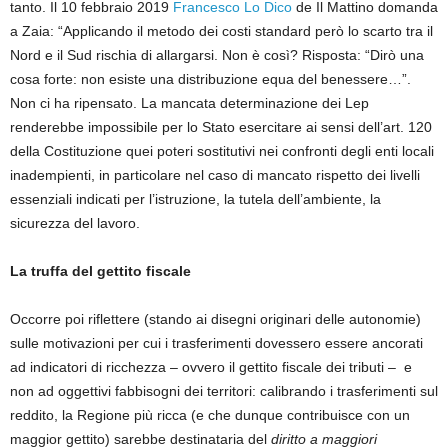
tanto. Il 10 febbraio 2019
Francesco Lo Dico
de Il Mattino domanda
a Zaia: “Applicando il metodo dei costi standard però lo scarto tra il
Nord e il Sud rischia di allargarsi. Non è così? Risposta: “Dirò una
cosa forte: non esiste una distribuzione equa del benessere…”.
Non ci ha ripensato. La mancata determinazione dei Lep
renderebbe impossibile per lo Stato esercitare ai sensi dell’art. 120
della Costituzione quei poteri sostitutivi nei confronti degli enti locali
inadempienti, in particolare nel caso di mancato rispetto dei livelli
essenziali indicati per l’istruzione, la tutela dell’ambiente, la
sicurezza del lavoro.
La truffa del gettito fiscale
Occorre poi riflettere (stando ai disegni originari delle autonomie)
sulle motivazioni per cui i trasferimenti dovessero essere ancorati
ad indicatori di ricchezza – ovvero il gettito fiscale dei tributi – e
non ad oggettivi fabbisogni dei territori: calibrando i trasferimenti sul
reddito, la Regione più ricca (e che dunque contribuisce con un
maggior gettito) sarebbe destinataria del
diritto a maggiori