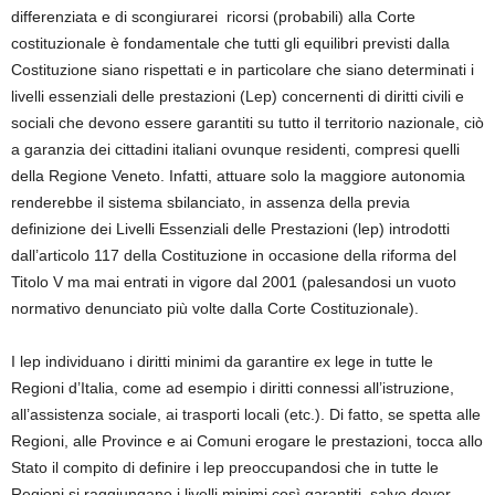
differenziata e di scongiurarei ricorsi (probabili) alla Corte
costituzionale è fondamentale che tutti gli equilibri previsti dalla
Costituzione siano rispettati e in particolare che siano determinati i
livelli essenziali delle prestazioni (Lep) concernenti di diritti civili e
sociali che devono essere garantiti su tutto il territorio nazionale, ciò
a garanzia dei cittadini italiani ovunque residenti, compresi quelli
della Regione Veneto. Infatti, attuare solo la maggiore autonomia
renderebbe il sistema sbilanciato, in assenza della previa
definizione dei Livelli Essenziali delle Prestazioni (lep) introdotti
dall’articolo 117 della Costituzione in occasione della riforma del
Titolo V ma mai entrati in vigore dal 2001 (palesandosi un vuoto
normativo denunciato più volte dalla Corte Costituzionale).
I lep individuano i diritti minimi da garantire ex lege in tutte le
Regioni d’Italia, come ad esempio i diritti connessi all’istruzione,
all’assistenza sociale, ai trasporti locali (etc.). Di fatto, se spetta alle
Regioni, alle Province e ai Comuni erogare le prestazioni, tocca allo
Stato il compito di definire i lep preoccupandosi che in tutte le
Regioni si raggiungano i livelli minimi così garantiti, salvo dover