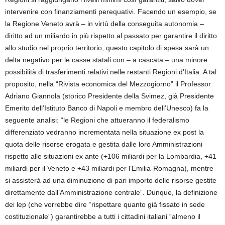
intervenire con finanziamenti perequativi. Facendo un esempio, se
la Regione Veneto avrà – in virtù della conseguita autonomia –
diritto ad un miliardo in più rispetto al passato per garantire il diritto
allo studio nel proprio territorio, questo capitolo di spesa sarà un
delta negativo per le casse statali con – a cascata – una minore
possibilità di trasferimenti relativi nelle restanti Regioni d’Italia. A tal
proposito, nella “Rivista economica del Mezzogiorno” il Professor
Adriano Giannola (storico Presidente della Svimez, già Presidente
Emerito dell’Istituto Banco di Napoli e membro dell’Unesco) fa la
seguente analisi: “le Regioni che attueranno il federalismo
differenziato vedranno incrementata nella situazione ex post la
quota delle risorse erogata e gestita dalle loro Amministrazioni
rispetto alle situazioni ex ante (+106 miliardi per la Lombardia, +41
miliardi per il Veneto e +43 miliardi per l’Emilia-Romagna), mentre
si assisterà ad una diminuzione di pari importo delle risorse gestite
direttamente dall’Amministrazione centrale”. Dunque, la definizione
dei lep (che vorrebbe dire “rispettare quanto già fissato in sede
costituzionale”) garantirebbe a tutti i cittadini italiani “almeno il