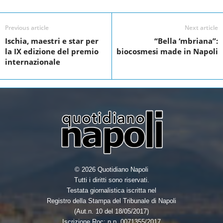
c
i
n
a
e
t
k
r
Previous article
Next article
Ischia, maestri e star per
“Bella ‘mbriana”:
b
t
e
e
la IX edizione del premio
biocosmesi made in Napoli
o
e
d
internazionale
o
r
I
k
n
© 2026 Quotidiano Napoli
Tutti i diritti sono riservati.
Testata giornalistica iscritta nel
Registro della Stampa del Tribunale di Napoli
(Aut.n. 10 del 18/05/2017)
Iscrizione Roc: n.p. 0071355/2017