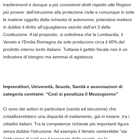
trasferimenti
e dunque a
più consistenti diritti rispetto alle Regioni
più povere
: dall’istruzione alla protezione civile e comunque in tutte
le materie oggetto della richiesta di autonomia, potendosi mettere
in dubbio il diritto all’uguaglianza sancito dall’art.3 della
Costituzione. A tal proposito, si sottolinea che la Lombardia, il
Veneto e l’Emilia Romagna da sole producono circa il 40% del
prodotto interno lordo italiano. Tuttavia il gettito fiscale non è un
indicatore di bisogno ma semmai di agiatezza.
Imprenditori, Università, Scuole, Sanità e associazioni di
categoria contrarie: “Così si penalizza il Mezzogiorno”
Ci sono dei settori in particolare (sanità ed istruzione) che
cristallizerebbero una disparità di trattamento, già in essere, tra i
cittadini italiani. Tra le competenze richieste più importanti figura
senza dubbio l’istruzione. Ad esempio il Veneto vanterebbe “sia
l’istituzione di ruoli per il personale delle scuole, sia la