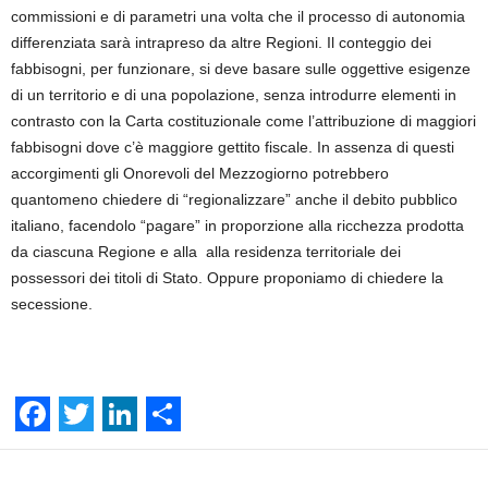
commissioni e di parametri una volta che il processo di autonomia
differenziata sarà intrapreso da altre Regioni. Il conteggio dei
fabbisogni, per funzionare, si deve basare sulle oggettive esigenze
di un territorio e di una popolazione, senza introdurre elementi in
contrasto con la Carta costituzionale come l’attribuzione di maggiori
fabbisogni dove c’è maggiore gettito fiscale. In assenza di questi
accorgimenti gli Onorevoli del Mezzogiorno potrebbero
quantomeno chiedere di “regionalizzare” anche il debito pubblico
italiano, facendolo “pagare” in proporzione alla ricchezza prodotta
da ciascuna Regione e alla alla residenza territoriale dei
possessori dei titoli di Stato. Oppure proponiamo di chiedere la
secessione.
F
T
L
S
a
w
i
h
Facebook
Linkedin
Twit
Share