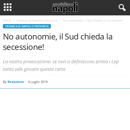
Home
Cronaca di Napoli e provincia
No autonomie, il Sud chieda la secessione!
CRONACA DI NAPOLI E PROVINCIA
No autonomie, il Sud chieda la
secessione!
La nostra provocazione: se non si definiscono prima i Lep
tanto vale giocare questa carta
By
Redazione
-
4 Luglio 2019