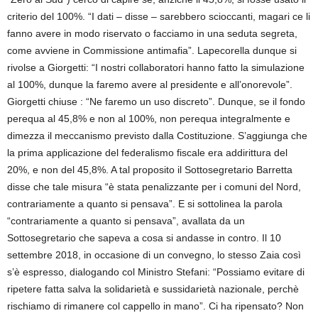
criterio del 100%. “I dati – disse – sarebbero scioccanti, magari ce li
fanno avere in modo riservato o facciamo in una seduta segreta,
come avviene in Commissione antimafia”. Lapecorella dunque si
rivolse a Giorgetti: “I nostri collaboratori hanno fatto la simulazione
al 100%, dunque la faremo avere al presidente e all’onorevole”.
Giorgetti chiuse : “Ne faremo un uso discreto”. Dunque, se il fondo
perequa al 45,8% e non al 100%, non perequa integralmente e
dimezza il meccanismo previsto dalla Costituzione. S’aggiunga che
la prima applicazione del federalismo fiscale era addirittura del
20%, e non del 45,8%. A tal proposito il Sottosegretario Barretta
disse che tale misura “è stata penalizzante per i comuni del Nord,
contrariamente a quanto si pensava”. E si sottolinea la parola
“contrariamente a quanto si pensava”, avallata da un
Sottosegretario che sapeva a cosa si andasse in contro. Il 10
settembre 2018, in occasione di un convegno, lo stesso Zaia così
s’è espresso, dialogando col Ministro Stefani: “Possiamo evitare di
ripetere fatta salva la solidarietà e sussidarietà nazionale, perchè
rischiamo di rimanere col cappello in mano”. Ci ha ripensato? Non