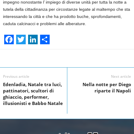
impegno nonostante l’ impiego di diverse unità per tutta la notte a
tutela della cittadinanza per circostanze legate al maltempo che sta
interessando la città e che ha prodotto buche, sprofondamenti,
caduta calcinacci e problemi alle alberature.
F
T
L
S
a
w
i
h
Facebook
Linkedin
Twit
Share
c
i
n
a
e
t
k
r
Previous article
Next article
Edenladia, Natale tra luci,
Nella notte per Diego
b
t
e
e
pattinatori, scultori di
riparte il Napoli
o
e
d
ghiaccio, performer,
illusionisti e Babbo Natale
o
r
I
k
n