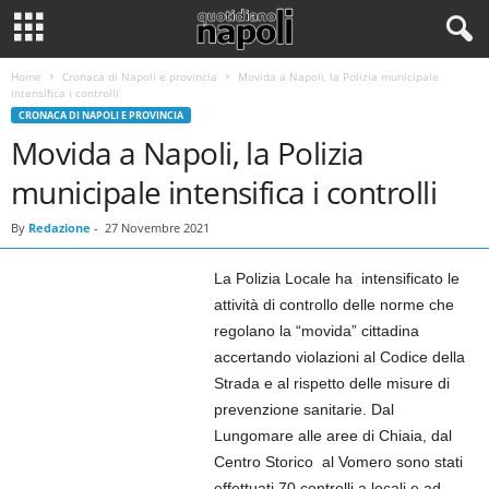
Home
Cronaca di Napoli e provincia
Movida a Napoli, la Polizia municipale
intensifica i controlli
CRONACA DI NAPOLI E PROVINCIA
Movida a Napoli, la Polizia
municipale intensifica i controlli
By
Redazione
-
27 Novembre 2021
La Polizia Locale ha intensificato le
attività di controllo delle norme che
regolano la “movida” cittadina
accertando violazioni al Codice della
Strada e al rispetto delle misure di
prevenzione sanitarie. Dal
Lungomare alle aree di Chiaia, dal
Centro Storico al Vomero sono stati
effettuati 70 controlli a locali e ad