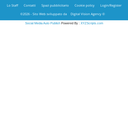
Lo Staff
Contatti
Spazi pubblicitario
Cookie policy
Login/Register
©2026 - Sito Web sviluppato da
Digital Vision Agency ©
Social Media Auto Publish
Powered By :
XYZScripts.com