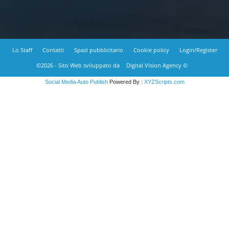
Lo Staff
Contatti
Spazi pubblicitario
Cookie policy
Login/Register
©2026 - Sito Web sviluppato da
Digital Vision Agency ©
Social Media Auto Publish
Powered By :
XYZScripts.com