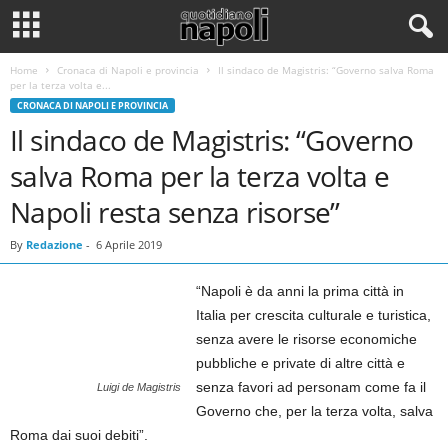
Home
Cronaca di Napoli e provincia
Il sindaco de Magistris: “Governo salva Roma
per la terza volta e...
CRONACA DI NAPOLI E PROVINCIA
Il sindaco de Magistris: “Governo
salva Roma per la terza volta e
Napoli resta senza risorse”
By
Redazione
-
6 Aprile 2019
“Napoli è da anni la prima città in
Italia per crescita culturale e turistica,
senza avere le risorse economiche
pubbliche e private di altre città e
senza favori ad personam come fa il
Luigi de Magistris
Governo che, per la terza volta, salva
Roma dai suoi debiti”.