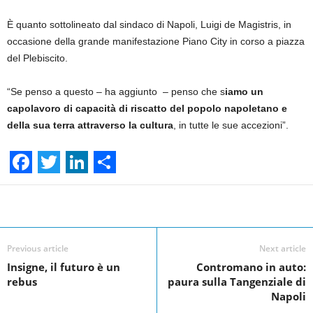
È quanto sottolineato dal sindaco di Napoli, Luigi de Magistris, in
occasione della grande manifestazione Piano City in corso a piazza
del Plebiscito.
“Se penso a questo – ha aggiunto – penso che s
iamo un
capolavoro di capacità di riscatto del popolo napoletano e
della sua terra attraverso la cultura
, in tutte le sue accezioni”.
F
T
L
S
a
w
i
h
Facebook
Linkedin
Twit
Share
c
i
n
a
e
t
k
r
Previous article
Next article
Insigne, il futuro è un
Contromano in auto:
b
t
e
e
rebus
paura sulla Tangenziale di
o
e
d
Napoli