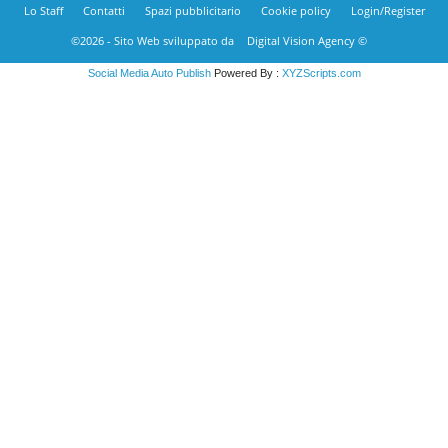
Lo Staff
Contatti
Spazi pubblicitario
Cookie policy
Login/Register
©2026 - Sito Web sviluppato da
Digital Vision Agency ©
Social Media Auto Publish
Powered By :
XYZScripts.com