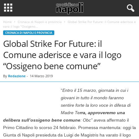
Home
Cronaca di Napoli e provincia
Global Strike For Future: il Comune aderisce e
vara il logo “Ossigeno...
CRONACA DI NAPOLI E PROVINCIA
Global Strike For Future: il
Comune aderisce e vara il logo
“Ossigeno bene comune”
By
Redazione
-
14 Marzo 2019
“
Entro il 15 marzo, giornata in cui i
giovani in tutto il mondo faranno
sentire forte la loro voce in difesa di
Madre Te
rra, approveremo una
delibera sull’ossigeno bene comune
: Obc” a
veva affermato il
Primo Cittadino lo scorso 24 febbraio. Promessa mantenuta: oggi la
Giunta di Napoli presieduta da Luigi de Magistris ha varato il logo