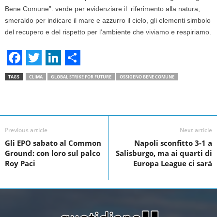
Bene Comune”: verde per evidenziare il riferimento alla natura,
smeraldo per indicare il mare e azzurro il cielo, gli elementi simbolo
del recupero e del rispetto per l’ambiente che viviamo e respiriamo.
F
T
L
S
TAGS
CLIMA
GLOBAL STRIKE FOR FUTURE
OSSIGENO BENE COMUNE
a
w
i
h
c
i
n
a
Facebook
Linkedin
Twit
Share
e
t
k
r
Previous article
Next article
b
t
e
e
Gli EPO sabato al Common
Napoli sconfitto 3-1 a
o
e
d
Ground: con loro sul palco
Salisburgo, ma ai quarti di
o
r
I
Roy Paci
Europa League ci sarà
k
n