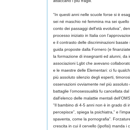
attaccano i più fragili.
“In questi anni nelle scuole forse si è es
sei né maschio né femmina ma sei quello 
conto dei passaggi dell’età evolutiva”, d
processo iniziato in Italia con l’approvazi
e il contrasto delle discriminazioni basate 
guida proposte dalla Fornero (e finanziate
la formazione di insegnanti ed alunni, da 
associazioni Lgbt che avevano collaborato al
e le maestre delle Elementari: ci fu qualc
più assoluto silenzio degli esperti, timorosi
osservazioni ovviamente nel più assoluto e
battaglie l’omosessualità fu cancellata da
dall’elenco delle malattie mentali dell’OM
“Il bambino di 4-5 anni non è in grado di 
percepisce”, spiega la psichiatra,” e l’imp
spaventa, come la pornografia”. Forzature
crescita in cui il cervello (ipofisi) manda