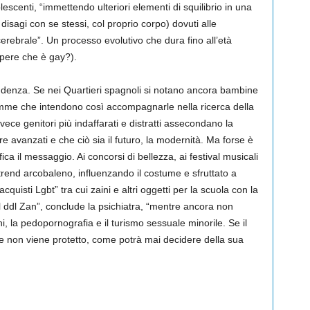
olescenti, “immettendo ulteriori elementi di squilibrio in una
 disagi con se stessi, col proprio corpo) dovuti alle
cerebrale”. Un processo evolutivo che dura fino all’età
pere che è gay?).
endenza. Se nei Quartieri spagnoli si notano ancora bambine
mme che intendono così accompagnarle nella ricerca della
vece genitori più indaffarati e distratti assecondano la
 avanzati e che ciò sia il futuro, la modernità. Ma forse è
ca il messaggio. Ai concorsi di bellezza, ai festival musicali
il trend arcobaleno, influenzando il costume e sfruttato a
uisti Lgbt” tra cui zaini e altri oggetti per la scuola con la
l ddl Zan”, conclude la psichiatra, “mentre ancora non
ni, la pedopornografia e il turismo sessuale minorile. Se il
e non viene protetto, come potrà mai decidere della sua