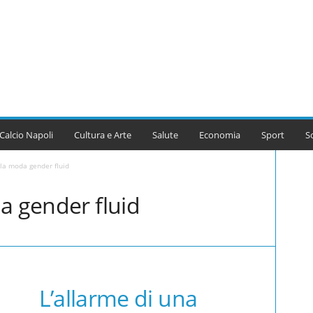
Calcio Napoli
Cultura e Arte
Salute
Economia
Sport
S
 la moda gender fluid
a gender fluid
L’allarme di una