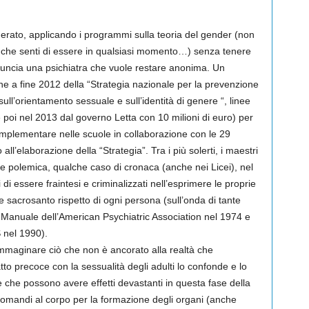
agerato, applicando i programmi sulla teoria del gender (non
che senti di essere in qualsiasi momento…) senza tenere
enuncia una psichiatra che vuole restare anonima. Un
one a fine 2012 della “Strategia nazionale per la prevenzione
sull’orientamento sessuale e sull’identità di genere “, linee
 poi nel 2013 dal governo Letta con 10 milioni di euro) per
implementare nelle scuole in collaborazione con le 29
l’elaborazione della “Strategia”. Tra i più solerti, i maestri
he polemica, qualche caso di cronaca (anche nei Licei), nel
 di essere fraintesi e criminalizzati nell’esprimere le proprie
 sacrosanto rispetto di ogni persona (sull’onda di tante
l Manuale dell’American Psychiatric Association nel 1974 e
S nel 1990).
immaginare ciò che non è ancorato alla realtà che
atto precoce con la sessualità degli adulti lo confonde e lo
 che possono avere effetti devastanti in questa fase della
 i comandi al corpo per la formazione degli organi (anche