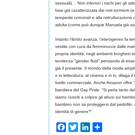
sessuali)… Non inferiori i rischi per gli ad
fase già caratterizzata dai noti tormenti (e
tempeste ormonali e alla ristrutturazione 
adulta (come può dunque Manuela già sa
Intanto l’ibrido avanza, l’eterogeneo fa t
vestite con cura da femminucce dalle ma
propria identità; negli ambienti borghesi in
tendenza “gender fluid” pensando di essere
già il presente. Il mondo della moda amplifi
e in letteratura, al cinema e in tv, dilaga 
livello commerciale. Anche Amazon offre “acq
bandiera del Gay Pride. “Si parla tanto de
siamo riusciti a colpire gli abusi sui bambi
bambino non sa proteggersi dal pedofilo, 
identità di genere?”.
F
T
Li
S