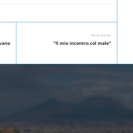
Linkedin
Twitter
Pinterest
WhatsApp
Next article
ivano
“Il mio incontro col male”