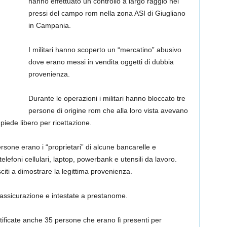
hanno effettuato un controllo a largo raggio nei
pressi del campo rom nella zona ASI di Giugliano
in Campania.
I militari hanno scoperto un “mercatino” abusivo
dove erano messi in vendita oggetti di dubbia
provenienza.
Durante le operazioni i militari hanno bloccato tre
persone di origine rom che alla loro vista avevano
piede libero per ricettazione.
ersone erano i “proprietari” di alcune bancarelle e
lefoni cellulari, laptop, powerbank e utensili da lavoro.
citi a dimostrare la legittima provenienza.
 assicurazione e intestate a prestanome.
tificate anche 35 persone che erano lì presenti per