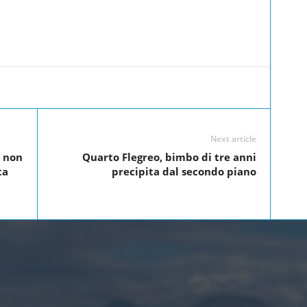
Linkedin
Twitter
Pinterest
WhatsApp
Next article
a non
Quarto Flegreo, bimbo di tre anni
ta
precipita dal secondo piano