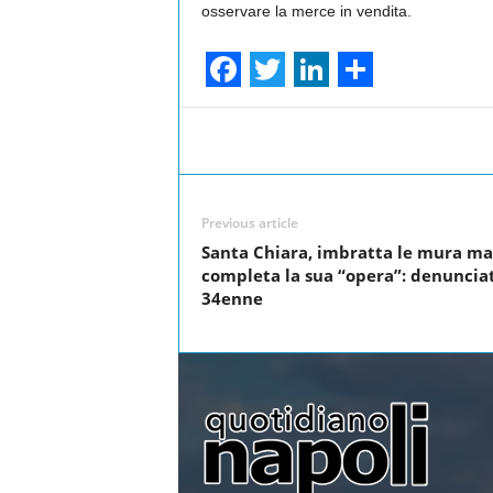
osservare la merce in vendita.
F
T
L
S
a
w
i
h
Facebook
Share
c
i
n
a
e
t
k
r
Previous article
b
t
e
e
Santa Chiara, imbratta le mura m
o
e
d
completa la sua “opera”: denuncia
34enne
o
r
I
k
n