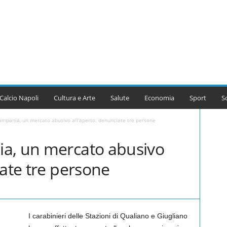
Calcio Napoli
Cultura e Arte
Salute
Economia
Sport
S
ampania, un mercato abusivo all’aperto: denunciate tre persone
a, un mercato abusivo
iate tre persone
I carabinieri delle Stazioni di Qualiano e Giugliano