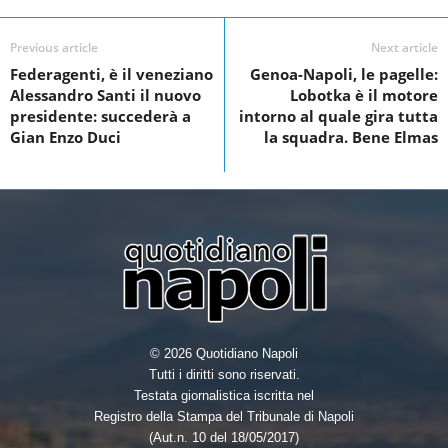
e
t
k
r
Previous article
Next article
b
t
e
e
Federagenti, è il veneziano
Genoa-Napoli, le pagelle:
o
e
d
Alessandro Santi il nuovo
Lobotka è il motore
o
r
I
presidente: succederà a
intorno al quale gira tutta
Gian Enzo Duci
la squadra. Bene Elmas
k
n
© 2026 Quotidiano Napoli
Tutti i diritti sono riservati.
Testata giornalistica iscritta nel
Registro della Stampa del Tribunale di Napoli
(Aut.n. 10 del 18/05/2017)