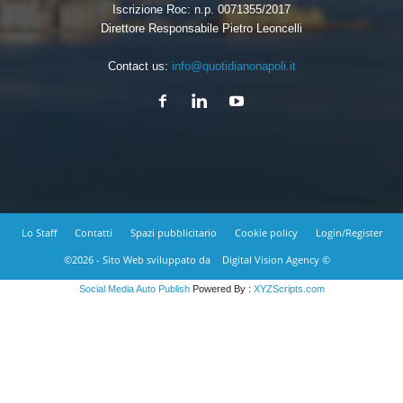
Iscrizione Roc: n.p. 0071355/2017
Direttore Responsabile Pietro Leoncelli
Contact us:
info@quotidianonapoli.it
Lo Staff
Contatti
Spazi pubblicitario
Cookie policy
Login/Register
©2026 - Sito Web sviluppato da
Digital Vision Agency ©
Social Media Auto Publish
Powered By :
XYZScripts.com