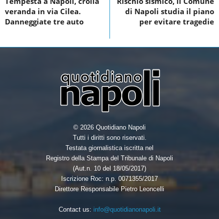
Tempesta a Napoli, crolla
Rischio sismico, il Comune
b
t
e
e
veranda in via Cilea.
di Napoli studia il piano
o
e
d
Danneggiate tre auto
per evitare tragedie
o
r
I
k
n
© 2026 Quotidiano Napoli
Tutti i diritti sono riservati.
Testata giornalistica iscritta nel
Registro della Stampa del Tribunale di Napoli
(Aut.n. 10 del 18/05/2017)
Iscrizione Roc: n.p. 0071355/2017
Direttore Responsabile Pietro Leoncelli
Contact us:
info@quotidianonapoli.it