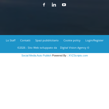
Lo Staff
Contatti
Spazi pubblicitario
Cookie policy
Login/Register
©2026 - Sito Web sviluppato da
Digital Vision Agency ©
Social Media Auto Publish
Powered By :
XYZScripts.com