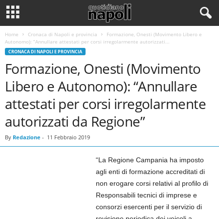
Home
Cronaca di Napoli e provincia
Formazione, Onesti (Movimento Libero e
Autonomo): “Annullare attestati per corsi irregolarmente autorizzati...
CRONACA DI NAPOLI E PROVINCIA
Formazione, Onesti (Movimento
Libero e Autonomo): “Annullare
attestati per corsi irregolarmente
autorizzati da Regione”
By
Redazione
-
11 Febbraio 2019
“La Regione Campania ha imposto
agli enti di formazione accreditati di
non erogare corsi relativi al profilo di
Responsabili tecnici di imprese e
consorzi esercenti per il servizio di
revisione periodica dei veicoli a