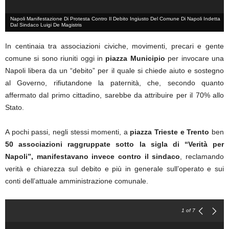
Napoli Manifestazione Di Protesta Contro Il Debito Ingiusto Del Comune Di Napoli Indetta
Dal Sindaco Luigi De Magistris
In centinaia tra associazioni civiche, movimenti, precari e gente
comune si sono riuniti oggi in
piazza Municipio
per invocare una
Napoli libera da un “debito” per il quale si chiede aiuto e sostegno
al Governo, rifiutandone la paternità, che, secondo quanto
affermato dal primo cittadino, sarebbe da attribuire per il 70% allo
Stato.
A pochi passi, negli stessi momenti, a
piazza Trieste e Trento
ben
50 associazioni raggruppate sotto la sigla di “Verità per
Napoli”, manifestavano invece contro il sindaco
, reclamando
verità e chiarezza sul debito e più in generale sull’operato e sui
conti dell’attuale amministrazione comunale.
1
of 7