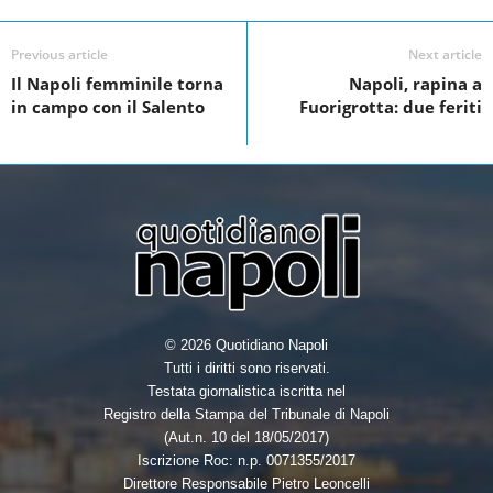
e
t
k
r
Previous article
Next article
b
t
e
e
Il Napoli femminile torna
Napoli, rapina a
o
e
d
in campo con il Salento
Fuorigrotta: due feriti
o
r
I
k
n
© 2026 Quotidiano Napoli
Tutti i diritti sono riservati.
Testata giornalistica iscritta nel
Registro della Stampa del Tribunale di Napoli
(Aut.n. 10 del 18/05/2017)
Iscrizione Roc: n.p. 0071355/2017
Direttore Responsabile Pietro Leoncelli