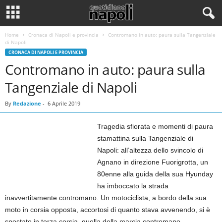
Home
Cronaca di Napoli e provincia
Contromano in auto: paura sulla Tangenziale
di Napoli
CRONACA DI NAPOLI E PROVINCIA
Contromano in auto: paura sulla
Tangenziale di Napoli
By
Redazione
-
6 Aprile 2019
Tragedia sfiorata e momenti di paura
stamattina sulla Tangenziale di
Napoli: all’altezza dello svincolo di
Agnano in direzione Fuorigrotta, un
80enne alla guida della sua Hyunday
ha imboccato la strada
inavvertitamente contromano. Un motociclista, a bordo della sua
moto in corsia opposta, accortosi di quanto stava avvenendo, si è
spostato in terza corsia, quella della marcia contromano