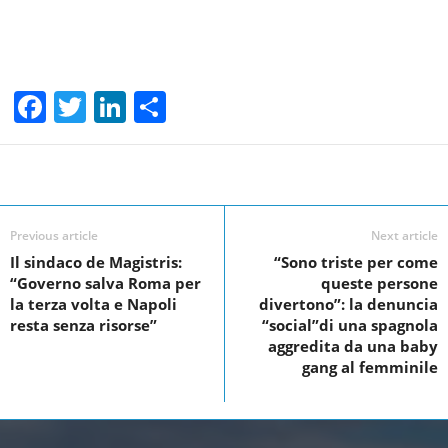
F
T
Li
S
a
wi
n
h
c
tt
k
ar
Facebook
Linkedin
Twit
Share
e
er
e
e
b
dI
Previous article
Next article
o
n
Il sindaco de Magistris:
“Sono triste per come
“Governo salva Roma per
queste persone
o
la terza volta e Napoli
divertono”: la denuncia
k
resta senza risorse”
“social”di una spagnola
aggredita da una baby
gang al femminile