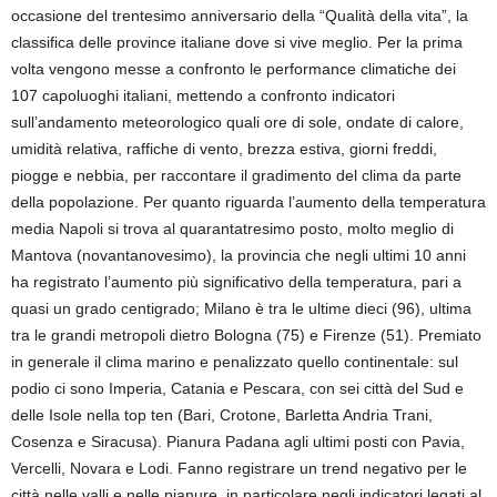
occasione del trentesimo anniversario della “Qualità della vita”, la
classifica delle province italiane dove si vive meglio. Per la prima
volta vengono messe a confronto le performance climatiche dei
107 capoluoghi italiani, mettendo a confronto indicatori
sull’andamento meteorologico quali ore di sole, ondate di calore,
umidità relativa, raffiche di vento, brezza estiva, giorni freddi,
piogge e nebbia, per raccontare il gradimento del clima da parte
della popolazione. Per quanto riguarda l’aumento della temperatura
media Napoli si trova al quarantatresimo posto, molto meglio di
Mantova (novantanovesimo), la provincia che negli ultimi 10 anni
ha registrato l’aumento più significativo della temperatura, pari a
quasi un grado centigrado; Milano è tra le ultime dieci (96), ultima
tra le grandi metropoli dietro Bologna (75) e Firenze (51). Premiato
in generale il clima marino e penalizzato quello continentale: sul
podio ci sono Imperia, Catania e Pescara, con sei città del Sud e
delle Isole nella top ten (Bari, Crotone, Barletta Andria Trani,
Cosenza e Siracusa). Pianura Padana agli ultimi posti con Pavia,
Vercelli, Novara e Lodi. Fanno registrare un trend negativo per le
città nelle valli e nelle pianure, in particolare negli indicatori legati al