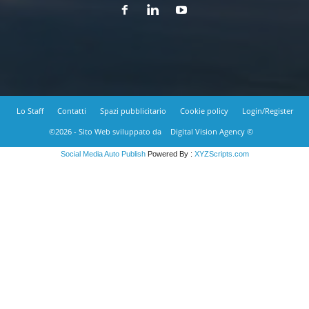
Lo Staff
Contatti
Spazi pubblicitario
Cookie policy
Login/Register
©2026 - Sito Web sviluppato da
Digital Vision Agency ©
Social Media Auto Publish
Powered By :
XYZScripts.com