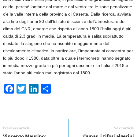
caldo, perché lontane dal mare e dal vento: tra le zone penalizzate
c’è la valle interna della provincia di Caserta. Dalla ricerca, avviata
alla fine degli anni 90 dall’Istituto di scienze dell’atmosfera e del
clima del CNR, emerge che rispetto all’anno 1800 l’Italia oggi è più
calda di 2,3 gradi in media. La temperatura è salita soprattutto
d’estate, la stagione che ha risentito maggiormente del
riscaldamento climatico: in particolare, l’impennata si concentra per
lo più dopo il 1980, data oltre la quale i termometri hanno segnato
in media mezzo grado in più per ogni decennio. In Italia il 2018 è
stato l’anno più caldo mai registrato dal 1800.
F
T
Li
S
a
wi
n
h
c
tt
k
ar
Facebook
Linkedin
Twit
Share
e
er
e
e
b
dI
Previous article
Next article
Vincenzo Maurino:
Ounas, i tifosi algerini