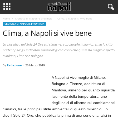
Home
Cronaca di Napoli e provincia
Clima, a Napoli si vive bene
CRONACA DI NAPOLI E PROVINCIA
Clima, a Napoli si vive bene
La classifica del Sole 24 Ore sul clima nei capoluoghi italiani premia la città
partenopea: gli indicatori meteorologici dicono che qui si sta meglio rispetto
a Milano, Firenze e Bologna
By
Redazione
-
26 Marzo 2019
A Napoli si vive meglio di Milano,
Bologna e Firenze, addirittura di
Mantova, almeno per quanto riguarda
l’aumento della temperatura, uno
degli indici di allarme sui cambiamenti
climatici, tra le principali sfide ambientali di questo millennio. Lo
dice il Sole 24 Ore, che pubblica la prima di una serie di analisi in