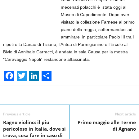
mecenati polacchi è stata oggi al
Museo di Capodimonte. Dopo aver
visitato la collezione Farnese al primo
piano della reggia, soffermandosi ad
ammirare in particolare Paolo III tra i
nipoti e la Danae di Tiziano, l’Antea di Parmigianino e l’Ercole al
Bivio di Annibale Carracci, è andata in sala Causa per la mostra
“Caravaggio Napoli” restandone affascinata.
F
T
L
S
a
w
i
h
Facebook
Linkedin
Twit
Share
c
i
n
a
e
t
k
r
Previous article
Next article
Ragno violino: il più
Primo maggio alle Terme
b
t
e
e
pericoloso in Italia, dove si
di Agnano
o
e
d
trova, cosa fare in caso di