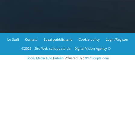
Lo Staff
Contatti
Spazi pubblicitario
Cookie policy
Login/Register
©2026 - Sito Web sviluppato da
Digital Vision Agency ©
Social Media Auto Publish
Powered By :
XYZScripts.com