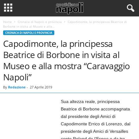
Home
Cronaca di Napoli e provincia
Capodimonte, la principessa Beatrice di
Borbone in visita al Museo e alla...
CRONACA DI NAPOLI E PROVINCIA
Capodimonte, la principessa
Beatrice di Borbone in visita al
Museo e alla mostra “Caravaggio
Napoli”
By
Redazione
-
27 Aprile 2019
Sua altezza reale, principessa
Beatrice di Borbone accompagnata
dal presidente degli Amici di
Capodimonte Errico di Lorenzo, dal
presidente degli Amici di Versailles
conte Roland de l’Espee e da tre