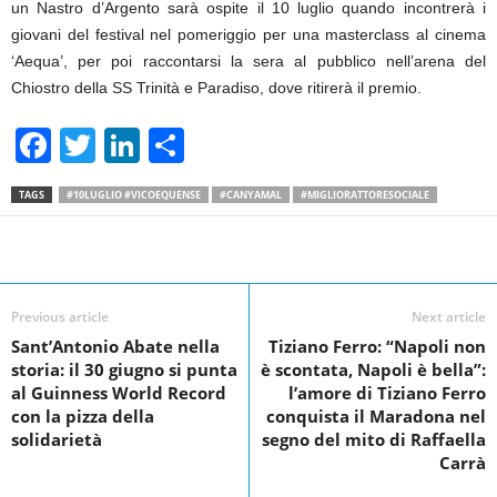
un Nastro d’Argento sarà ospite il 10 luglio quando incontrerà i
giovani del festival nel pomeriggio per una masterclass al cinema
‘Aequa’, per poi raccontarsi la sera al pubblico nell’arena del
Chiostro della SS Trinità e Paradiso, dove ritirerà il premio.
F
T
Li
S
a
wi
n
h
TAGS
#10LUGLIO #VICOEQUENSE
#CANYAMAL
#MIGLIORATTORESOCIALE
c
tt
k
ar
e
er
e
e
Facebook
Linkedin
Twit
Share
b
dI
o
n
Previous article
Next article
Sant’Antonio Abate nella
Tiziano Ferro: “Napoli non
o
storia: il 30 giugno si punta
è scontata, Napoli è bella”:
k
al Guinness World Record
l’amore di Tiziano Ferro
con la pizza della
conquista il Maradona nel
solidarietà
segno del mito di Raffaella
Carrà