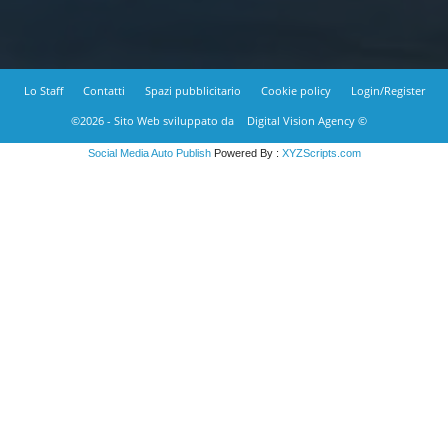
Lo Staff
Contatti
Spazi pubblicitario
Cookie policy
Login/Register
©2026 - Sito Web sviluppato da
Digital Vision Agency ©
Social Media Auto Publish
Powered By :
XYZScripts.com