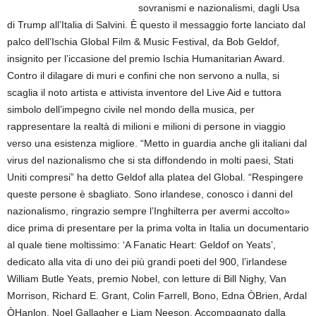
sovranismi e nazionalismi, dagli Usa
di Trump all’Italia di Salvini. È questo il messaggio forte lanciato dal
palco dell’Ischia Global Film & Music Festival, da Bob Geldof,
insignito per l’iccasione del premio Ischia Humanitarian Award.
Contro il dilagare di muri e confini che non servono a nulla, si
scaglia il noto artista e attivista inventore del Live Aid e tuttora
simbolo dell’impegno civile nel mondo della musica, per
rappresentare la realtà di milioni e milioni di persone in viaggio
verso una esistenza migliore. “Metto in guardia anche gli italiani dal
virus del nazionalismo che si sta diffondendo in molti paesi, Stati
Uniti compresi” ha detto Geldof alla platea del Global. “Respingere
queste persone è sbagliato. Sono irlandese, conosco i danni del
nazionalismo, ringrazio sempre l’Inghilterra per avermi accolto»
dice prima di presentare per la prima volta in Italia un documentario
al quale tiene moltissimo: ‘A Fanatic Heart: Geldof on Yeats’,
dedicato alla vita di uno dei più grandi poeti del 900, l’irlandese
William Butle Yeats, premio Nobel, con letture di Bill Nighy, Van
Morrison, Richard E. Grant, Colin Farrell, Bono, Edna ÒBrien, Ardal
ÒHanlon, Noel Gallagher e Liam Neeson. Accompagnato dalla