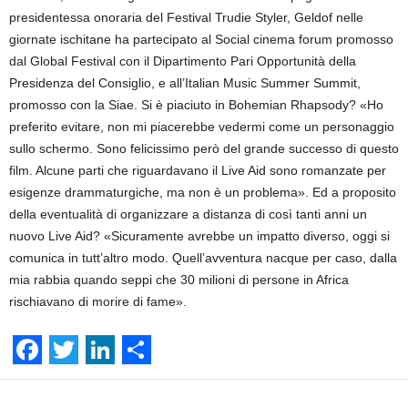
presidentessa onoraria del Festival Trudie Styler, Geldof nelle
giornate ischitane ha partecipato al Social cinema forum promosso
dal Global Festival con il Dipartimento Pari Opportunità della
Presidenza del Consiglio, e all’Italian Music Summer Summit,
promosso con la Siae. Si è piaciuto in Bohemian Rhapsody? «Ho
preferito evitare, non mi piacerebbe vedermi come un personaggio
sullo schermo. Sono felicissimo però del grande successo di questo
film. Alcune parti che riguardavano il Live Aid sono romanzate per
esigenze drammaturgiche, ma non è un problema». Ed a proposito
della eventualità di organizzare a distanza di così tanti anni un
nuovo Live Aid? «Sicuramente avrebbe un impatto diverso, oggi si
comunica in tutt’altro modo. Quell’avventura nacque per caso, dalla
mia rabbia quando seppi che 30 milioni di persone in Africa
rischiavano di morire di fame».
F
T
L
S
Facebook
Linkedin
Twit
Share