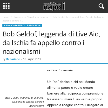
Home
Cronaca di Napoli e provincia
Bob Geldof, leggenda di Live Aid, da Ischia fa
appello contro i...
CRONACA DI NAPOLI E PROVINCIA
Bob Geldof, leggenda di Live Aid,
da Ischia fa appello contro i
nazionalismi
By
Redazione
-
18 Luglio 2019
di Tina Incarnato
Un “no” deciso a chi nel Mondo
alimenta paure e vuole creare
barriere alla reciproca comprensione
Bob Geldof, leggenda di Live Aid,
fra esseri umani.È un vero e proprio
da Ischia fa appello contro i
appello a reagire contro il dilagare di
nazionalismi