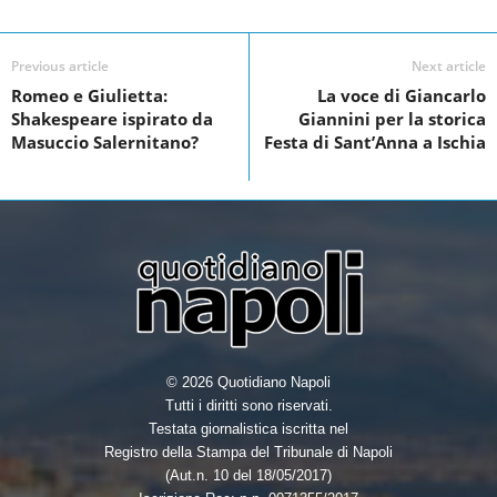
a
w
i
h
c
i
n
a
e
t
k
r
Previous article
Next article
Romeo e Giulietta:
La voce di Giancarlo
b
t
e
e
Shakespeare ispirato da
Giannini per la storica
o
e
d
Masuccio Salernitano?
Festa di Sant’Anna a Ischia
o
r
I
k
n
© 2026 Quotidiano Napoli
Tutti i diritti sono riservati.
Testata giornalistica iscritta nel
Registro della Stampa del Tribunale di Napoli
(Aut.n. 10 del 18/05/2017)