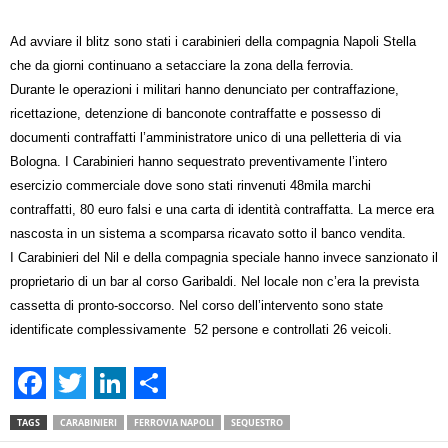
Ad avviare il blitz sono stati i carabinieri della compagnia Napoli Stella
che da giorni continuano a setacciare la zona della ferrovia.
Durante le operazioni i militari hanno denunciato per contraffazione,
ricettazione, detenzione di banconote contraffatte e possesso di
documenti contraffatti l’amministratore unico di una pelletteria di via
Bologna. I Carabinieri hanno sequestrato preventivamente l’intero
esercizio commerciale dove sono stati rinvenuti 48mila marchi
contraffatti, 80 euro falsi e una carta di identità contraffatta. La merce era
nascosta in un sistema a scomparsa ricavato sotto il banco vendita.
I Carabinieri del Nil e della compagnia speciale hanno invece sanzionato il
proprietario di un bar al corso Garibaldi. Nel locale non c’era la prevista
cassetta di pronto-soccorso. Nel corso dell’intervento sono state
i
dentificate complessivamente 52 persone e controllati 26 veicoli.
F
T
L
S
TAGS
CARABINIERI
FERROVIA NAPOLI
SEQUESTRO
a
w
i
h