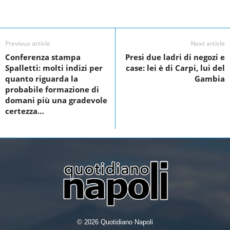
c
i
n
a
Facebook
Linkedin
Twit
Share
e
t
k
r
Previous article
Next article
b
t
e
e
Conferenza stampa
Presi due ladri di negozi e
o
e
d
Spalletti: molti indizi per
case: lei è di Carpi, lui del
o
r
I
quanto riguarda la
Gambia
probabile formazione di
k
n
domani più una gradevole
certezza…
© 2026 Quotidiano Napoli