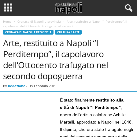
Home
Cronaca di Napoli e provincia
Arte, restituito a Napoli “I Perditempo”, il
capolavoro dell’Ottocento trafugato nel secondo...
CRONACA DI NAPOLI E PROVINCIA
CULTURA E ARTE
Arte, restituito a Napoli “I
Perditempo”, il capolavoro
dell’Ottocento trafugato nel
secondo dopoguerra
By
Redazione
-
19 Febbraio 2019
È stato finalmente
restituito alla
città di Napoli “I Perditempo”
,
opera dell’artista calabrese Achille
Martelli, approdato a Napoli nel 1848.
Il dipinto, che era stato trafugato negli
anni del secondo dopoguerra dalla