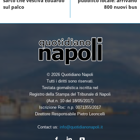
sarto che vestiva Eduardo
pubblico locale: arrivano
o
r
I
sul palco
800 nuovi bus
k
n
© 2026 Quotidiano Napoli
Tutti i diritti sono riservati.
Testata giornalistica iscritta nel
Registro della Stampa del Tribunale di Napoli
(Aut.n. 10 del 18/05/2017)
Iscrizione Roc: n.p. 0071355/2017
Direttore Responsabile Pietro Leoncelli
Contact us:
info@quotidianonapoli.it