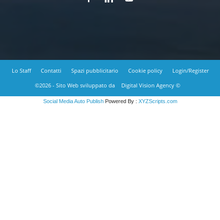
Lo Staff
Contatti
Spazi pubblicitario
Cookie policy
Login/Register
©2026 - Sito Web sviluppato da
Digital Vision Agency ©
Social Media Auto Publish
Powered By :
XYZScripts.com