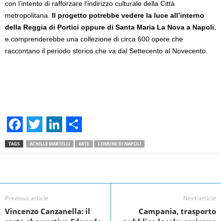
con l’intento di rafforzare l’indirizzo culturale della Città
metropolitana.
Il progetto potrebbe vedere la luce all’interno
della Reggia di Portici oppure di Santa Maria La Nova a Napoli
,
e comprenderebbe una collezione di circa 600 opere che
raccontano il periodo storico che va dal Settecento al Novecento.
F
T
L
S
TAGS
ACHILLE MARTELLI
ARTE
COMUNE DI NAPOLI
a
w
i
h
c
i
n
a
Facebook
Linkedin
Twit
Share
e
t
k
r
Previous article
Next article
b
t
e
e
Vincenzo Canzanella: il
Campania, trasporto
o
e
d