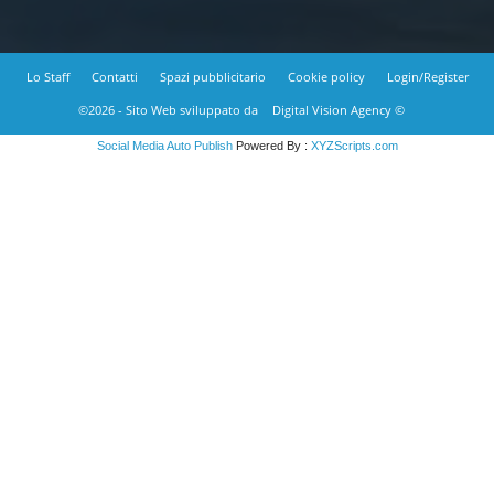
Lo Staff
Contatti
Spazi pubblicitario
Cookie policy
Login/Register
©2026 - Sito Web sviluppato da
Digital Vision Agency ©
Social Media Auto Publish
Powered By :
XYZScripts.com