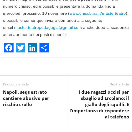
numero chiuso, ed è possibile presentare la domanda fino a
mercoledì prossimo, 10 novembre (
www.unisob.na.it/masterteatro
),
è possibile comunque inviare domanda alla seguente
email
master.teatropedagogia@gmail.
com
anche dopo la scadenza
ad esaurimento dei posti disponibili.
F
T
L
S
a
w
i
h
Facebook
Linkedin
Twit
Share
c
i
n
a
e
t
k
r
Previous article
Next article
Napoli, sequestrato
I due ragazzi uccisi per
b
t
e
e
cantiere abusivo per
sbaglio ad Ercolano: il
o
e
d
rischio crollo
giallo degli squilli. E
l’importanza di rispondere
o
r
I
al telefono
k
n