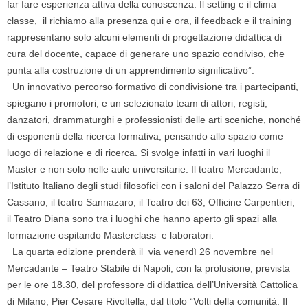
far fare esperienza attiva della conoscenza. Il setting e il clima
classe, il richiamo alla presenza qui e ora, il feedback e il training
rappresentano solo alcuni elementi di progettazione didattica di
cura del docente, capace di generare uno spazio condiviso, che
punta alla costruzione di un apprendimento significativo”.
Un innovativo percorso formativo di condivisione tra i partecipanti,
spiegano i promotori, e un selezionato team di attori, registi,
danzatori, drammaturghi e professionisti delle arti sceniche, nonché
di esponenti della ricerca formativa, pensando allo spazio come
luogo di relazione e di ricerca. Si svolge infatti in vari luoghi il
Master e non solo nelle aule universitarie. Il teatro Mercadante,
l’Istituto Italiano degli studi filosofici con i saloni del Palazzo Serra di
Cassano, il teatro Sannazaro, il Teatro dei 63, Officine Carpentieri,
il Teatro Diana sono tra i luoghi che hanno aperto gli spazi alla
formazione ospitando Masterclass e laboratori.
La quarta edizione prenderà il via venerdì 26 novembre nel
Mercadante – Teatro Stabile di Napoli, con la prolusione, prevista
per le ore 18.30, del professore di didattica dell’Università Cattolica
di Milano, Pier Cesare Rivoltella, dal titolo “Volti della comunità. Il