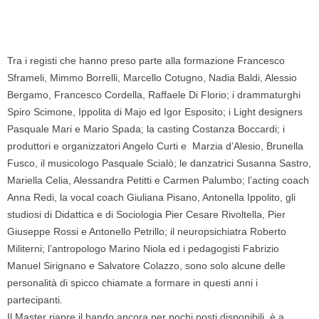
Tra i registi che hanno preso parte alla formazione Francesco
Sframeli, Mimmo Borrelli, Marcello Cotugno, Nadia Baldi, Alessio
Bergamo, Francesco Cordella, Raffaele Di Florio; i drammaturghi
Spiro Scimone, Ippolita di Majo ed Igor Esposito; i Light designers
Pasquale Mari e Mario Spada; la casting Costanza Boccardi; i
produttori e organizzatori Angelo Curti e Marzia d’Alesio, Brunella
Fusco, il musicologo Pasquale Scialò; le danzatrici Susanna Sastro,
Mariella Celia, Alessandra Petitti e Carmen Palumbo; l’acting coach
Anna Redi, la vocal coach Giuliana Pisano, Antonella Ippolito, gli
studiosi di Didattica e di Sociologia Pier Cesare Rivoltella, Pier
Giuseppe Rossi e Antonello Petrillo; il neuropsichiatra Roberto
Militerni; l’antropologo Marino Niola ed i pedagogisti Fabrizio
Manuel Sirignano e Salvatore Colazzo, sono solo alcune delle
personalità di spicco chiamate a formare in questi anni i
partecipanti.
Il Master riapre il bando ancora per pochi posti disponibili, è a