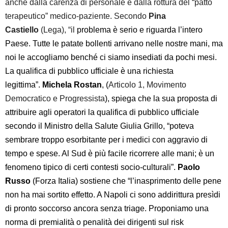
anche dalla carenza di personale e dalla rottura del “patto
terapeutico” medico-paziente. Secondo
Pina
Castiello
(
Lega),
“il
problema è serio e riguarda l’intero
Paese. Tutte le patate bollenti arrivano nelle nostre mani, ma
noi le accogliamo benché ci siamo insediati da pochi mesi.
La qualifica di pubblico ufficiale è una richiesta
legittima”.
Michela Rostan
, (
Articolo 1, Movimento
Democratico e Progressista
), spiega che la sua proposta di
attribuire agli operatori la qualifica di pubblico ufficiale
secondo il Ministro della Salute Giulia Grillo, “poteva
sembrare troppo esorbitante per i medici con aggravio di
tempo e spese. Al Sud è più facile ricorrere alle mani; è un
fenomeno tipico di certi contesti socio-culturali”.
Paolo
Russo
(Forza Italia) sostiene che “l’inasprimento delle pene
non ha mai sortito effetto. A Napoli ci sono addirittura presìdi
di pronto soccorso ancora senza triage. Proponiamo una
norma di premialità o penalità dei dirigenti sul risk