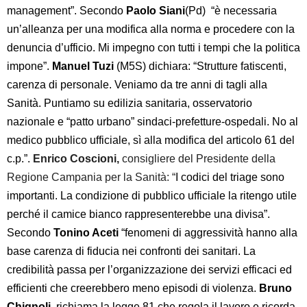
management”. Secondo
Paolo Siani
(Pd)
“è necessaria
un’alleanza per una modifica alla norma e procedere con la
denuncia d’ufficio. Mi impegno con tutti i tempi che la politica
impone”.
Manuel Tuzi
(M5S) dichiara: “Strutture fatiscenti,
carenza di personale. Veniamo da tre anni di tagli alla
Sanità. Puntiamo su edilizia sanitaria, osservatorio
nazionale e “patto urbano” sindaci-prefetture-ospedali. No al
medico pubblico ufficiale, sì alla modifica del articolo 61 del
c.p.”.
Enrico Coscioni,
consigliere del Presidente della
Regione Campania per la Sanità: “
I codici del triage sono
importanti. La condizione di pubblico ufficiale la ritengo utile
perché il camice bianco rappresenterebbe una divisa”.
Secondo
Tonino Aceti
“fenomeni di aggressività hanno alla
base carenza di fiducia nei confronti dei sanitari. La
credibilità passa per l’organizzazione dei servizi efficaci ed
efficienti che creerebbero meno episodi di violenza.
Bruno
Chignoli
, richiama la legge 81 che regola il lavoro e ricorda