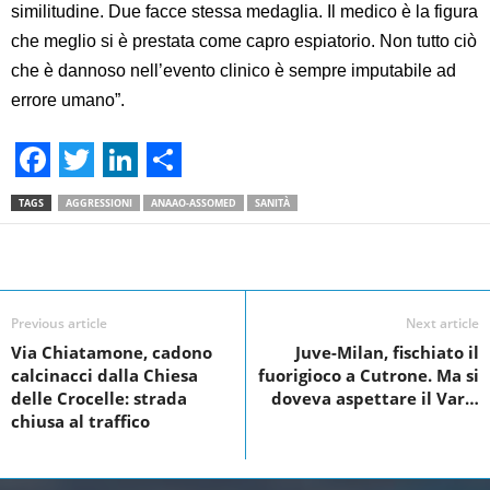
similitudine. Due facce stessa medaglia. Il medico è la figura
che meglio si è prestata come capro espiatorio. Non tutto ciò
che è dannoso nell’evento clinico è sempre imputabile ad
errore umano”.
F
T
L
S
TAGS
AGGRESSIONI
ANAAO-ASSOMED
SANITÀ
a
w
i
h
c
i
n
a
Facebook
Linkedin
Twit
Share
e
t
k
r
Previous article
Next article
b
t
e
e
Via Chiatamone, cadono
Juve-Milan, fischiato il
o
e
d
calcinacci dalla Chiesa
fuorigioco a Cutrone. Ma si
o
r
I
delle Crocelle: strada
doveva aspettare il Var…
chiusa al traffico
k
n