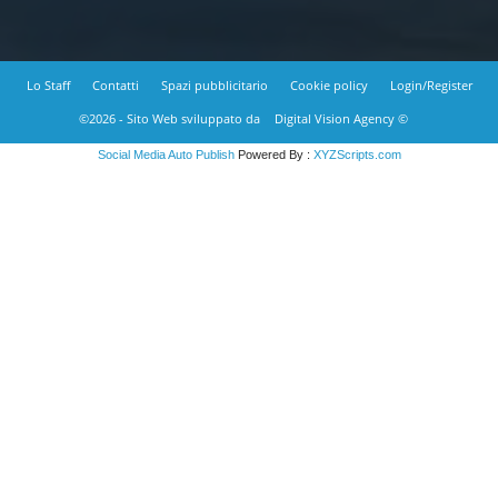
Lo Staff
Contatti
Spazi pubblicitario
Cookie policy
Login/Register
©2026 - Sito Web sviluppato da
Digital Vision Agency ©
Social Media Auto Publish
Powered By :
XYZScripts.com