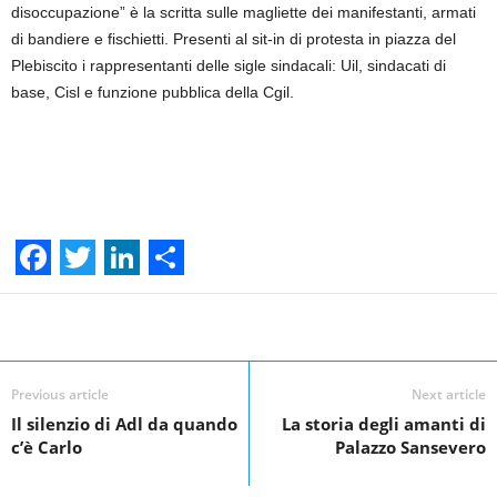
disoccupazione” è la scritta sulle magliette dei manifestanti, armati
di bandiere e fischietti. Presenti al sit-in di protesta in piazza del
Plebiscito i rappresentanti delle sigle sindacali: Uil, sindacati di
base, Cisl e funzione pubblica della Cgil.
F
T
L
S
a
w
i
h
Facebook
Linkedin
Twit
Share
c
i
n
a
e
t
k
r
Previous article
Next article
Il silenzio di Adl da quando
La storia degli amanti di
b
t
e
e
c’è Carlo
Palazzo Sansevero
o
e
d