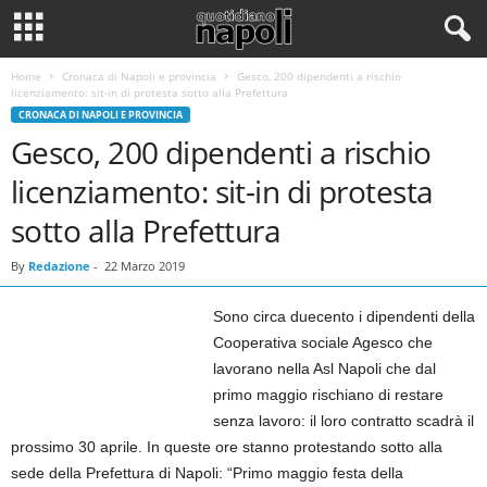
Home
Cronaca di Napoli e provincia
Gesco, 200 dipendenti a rischio
licenziamento: sit-in di protesta sotto alla Prefettura
CRONACA DI NAPOLI E PROVINCIA
Gesco, 200 dipendenti a rischio
licenziamento: sit-in di protesta
sotto alla Prefettura
By
Redazione
-
22 Marzo 2019
Sono circa duecento i dipendenti della
Cooperativa sociale Agesco che
lavorano nella Asl Napoli che dal
primo maggio rischiano di restare
senza lavoro: il loro contratto scadrà il
prossimo 30 aprile. In queste ore stanno protestando sotto alla
sede della Prefettura di Napoli: “Primo maggio festa della