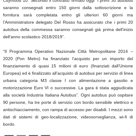
Citymood 10. Secondo il contratto firmato oggi “i primi 30 autobus
saranno consegnati entro 150 giorni dalla sottoscrizione e la
fornitura sarà completata entro gli ulteriori 60 giorni ma
l’Amministratore delegato Del Rosso ha assicurato che i primi 20
autobus della commessa saranno consegnati già prima dell’inizio
dell’anno scolastico 2018/2019”.
“Il Programma Operativo Nazionale Città Metropolitane 2014 –
2020 (Pon Metro) ha finanziato l’acquisto per un importo del
finanziamento di quasi 15 milioni di euro (finanziati dall’Unione
Europea) ed è finalizzato all’acquisto di autobus per servizio di linea
urbana categoria M3 classe I con alimentazione a gasolio e
motorizzazione Euro VI o successive. La gara è stata aggiudicata
alla società Industria Italiana Autobus”. Ogni autobus può ospitare
90 persone, ha tre porte di servizio con bordo sensibile elettrico e
antischiacciamento, con rampa di accesso per disabili. I mezzi sono
dati di sistemi di geo-localizzazione, videosorveglianza, wi-fi di
bordo.