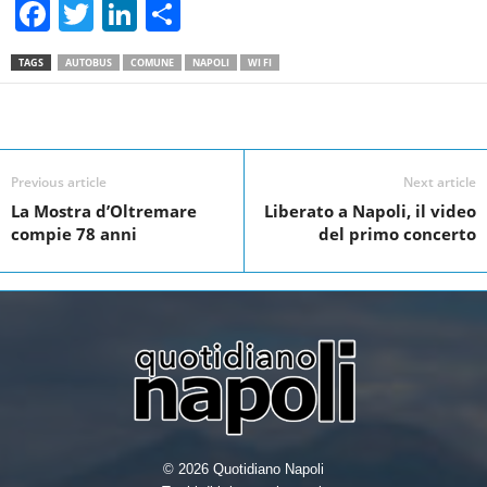
F
T
Li
S
a
wi
n
h
TAGS
AUTOBUS
COMUNE
NAPOLI
WI FI
c
tt
k
ar
e
er
e
e
Facebook
Linkedin
Twit
Share
b
dI
o
n
Previous article
Next article
La Mostra d’Oltremare
Liberato a Napoli, il video
o
compie 78 anni
del primo concerto
k
© 2026 Quotidiano Napoli