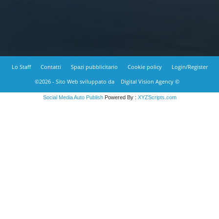
Lo Staff
Contatti
Spazi pubblicitario
Cookie policy
Login/Register
©2026 - Sito Web sviluppato da
Digital Vision Agency ©
Social Media Auto Publish
Powered By :
XYZScripts.com