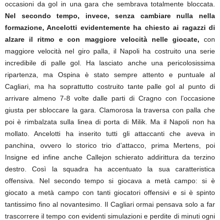
occasioni da gol in una gara che sembrava totalmente bloccata.
Nel secondo tempo, invece, senza cambiare nulla nella
formazione, Ancelotti evidentemente ha chiesto ai ragazzi di
alzare il ritmo e con maggiore velocità nelle giocate,
con
maggiore velocità nel giro palla, il Napoli ha costruito una serie
incredibile di palle gol. Ha lasciato anche una pericolosissima
ripartenza, ma Ospina è stato sempre attento e puntuale al
Cagliari, ma ha soprattutto costruito tante palle gol al punto di
arrivare almeno 7-8 volte dalle parti di Cragno con l’occasione
giusta per sbloccare la gara. Clamorosa la traversa con palla che
poi è rimbalzata sulla linea di porta di Milik. Ma il Napoli non ha
mollato. Ancelotti ha inserito tutti gli attaccanti che aveva in
panchina, ovvero lo storico trio d’attacco, prima Mertens, poi
Insigne ed infine anche Callejon schierato addirittura da terzino
destro. Così la squadra ha accentuato la sua caratteristica
offensiva. Nel secondo tempo si giocava a metà campo: si è
giocato a metà campo con tanti giocatori offensivi e si è spinto
tantissimo fino al novantesimo. Il Cagliari ormai pensava solo a far
trascorrere il tempo con evidenti simulazioni e perdite di minuti ogni