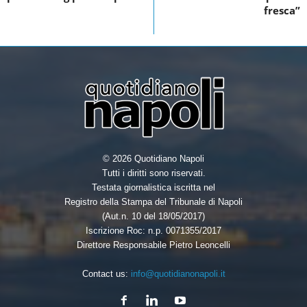
o
r
I
fresca”
k
n
© 2026 Quotidiano Napoli
Tutti i diritti sono riservati.
Testata giornalistica iscritta nel
Registro della Stampa del Tribunale di Napoli
(Aut.n. 10 del 18/05/2017)
Iscrizione Roc: n.p. 0071355/2017
Direttore Responsabile Pietro Leoncelli
Contact us:
info@quotidianonapoli.it