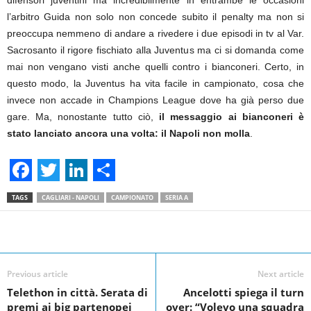
difensori juventini ma incredibilmente in entrambe le occasioni
l’arbitro Guida non solo non concede subito il penalty ma non si
preoccupa nemmeno di andare a rivedere i due episodi in tv al Var.
Sacrosanto il rigore fischiato alla Juventus ma ci si domanda come
mai non vengano visti anche quelli contro i bianconeri. Certo, in
questo modo, la Juventus ha vita facile in campionato, cosa che
invece non accade in Champions League dove ha già perso due
gare. Ma, nonostante tutto ciò,
il messaggio ai bianconeri è
stato lanciato ancora una volta: il Napoli non molla
.
F
T
L
S
TAGS
CAGLIARI - NAPOLI
CAMPIONATO
SERIA A
a
w
i
h
c
i
n
a
Facebook
Linkedin
Twit
Share
e
t
k
r
Previous article
Next article
b
t
e
e
Telethon in città. Serata di
Ancelotti spiega il turn
o
e
d
premi ai big partenopei
over: “Volevo una squadra