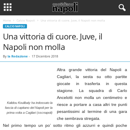
Home
Calcio Napoli
Una vittoria di cuore. Juve, il Napoli non molla
CALCIO NAPOLI
Una vittoria di cuore. Juve, il
Napoli non molla
By
la Redazione
-
17 Dicembre 2018
Altra grande vittoria del Napoli a
Cagliari, la sesta su otto partite
giocate in trasferta in questa
stagione. La squadra di Carlo
Ancelotti non molla un centimetro e
Kalidou Koulibaly ha indossato la
riesce a portare a casa altri tre punti
fascia di capitano del Napoli per la
pesantissimi al termine di una gara
prima volta a Cagliari (sscnapoli)
che sembrava stregata.
Nel primo tempo un po’ sotto ritmo gli azzurri e quindi poche