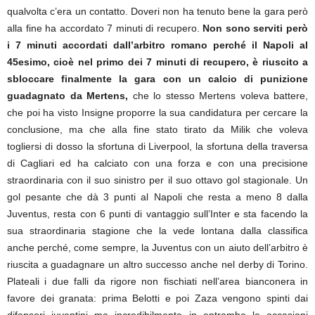
qualvolta c’era un contatto. Doveri non ha tenuto bene la gara però
alla fine ha accordato 7 minuti di recupero.
Non sono serviti però
i 7 minuti accordati dall’arbitro romano perché il Napoli al
45esimo, cioè nel primo dei 7 minuti di recupero, è riuscito a
sbloccare finalmente la gara con un calcio di punizione
guadagnato da Mertens,
che lo stesso Mertens voleva battere,
che poi ha visto Insigne proporre la sua candidatura per cercare la
conclusione, ma che alla fine stato tirato da Milik che voleva
togliersi di dosso la sfortuna di Liverpool, la sfortuna della traversa
di Cagliari ed ha calciato con una forza e con una precisione
straordinaria con il suo sinistro per il suo ottavo gol stagionale. Un
gol pesante che dà 3 punti al Napoli che resta a meno 8 dalla
Juventus, resta con 6 punti di vantaggio sull’Inter e sta facendo la
sua straordinaria stagione che la vede lontana dalla classifica
anche perché, come sempre, la Juventus con un aiuto dell’arbitro è
riuscita a guadagnare un altro successo anche nel derby di Torino.
Plateali i due falli da rigore non fischiati nell’area bianconera in
favore dei granata: prima Belotti e poi Zaza vengono spinti dai