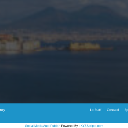
ency
Lo Staff
Contatti
Sp
Social Media Auto Publish
Powered By :
XYZScripts.com