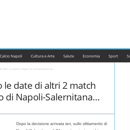
Calcio Napoli
Cultura e Arte
Salute
Economia
Sport
S
i altri 2 match dopo lo slittamento di...
 le date di altri 2 match
o di Napoli-Salernitana…
Dopo la decisione arrivata ieri, sullo slittamento di