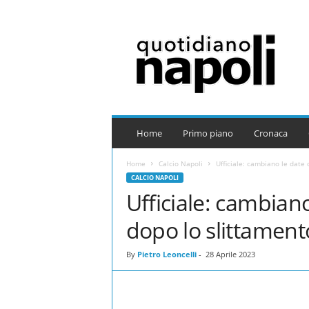
Q
u
o
t
i
d
i
a
Home
Primo piano
Cronaca
n
o
Home
Calcio Napoli
Ufficiale: cambiano le date d
N
CALCIO NAPOLI
a
Ufficiale: cambiano
p
o
dopo lo slittament
l
i
By
Pietro Leoncelli
-
28 Aprile 2023