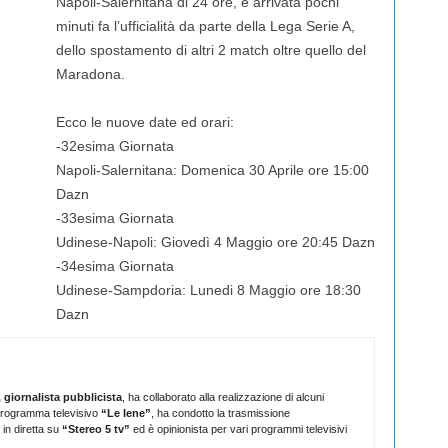
Napoli-Salernitana di 24 ore, è arrivata pochi
minuti fa l’ufficialità da parte della Lega Serie A,
dello spostamento di altri 2 match oltre quello del
Maradona.
Ecco le nuove date ed orari:
-32esima Giornata
Napoli-Salernitana: Domenica 30 Aprile ore 15:00
Dazn
-33esima Giornata
Udinese-Napoli: Giovedì 4 Maggio ore 20:45 Dazn
-34esima Giornata
Udinese-Sampdoria: Lunedi 8 Maggio ore 18:30
Dazn
 giornalista pubblicista
, ha collaborato alla realizzazione di alcuni
l programma televisivo
“Le Iene”
, ha condotto la trasmissione
in diretta su
“Stereo 5 tv”
ed è opinionista per vari programmi televisivi