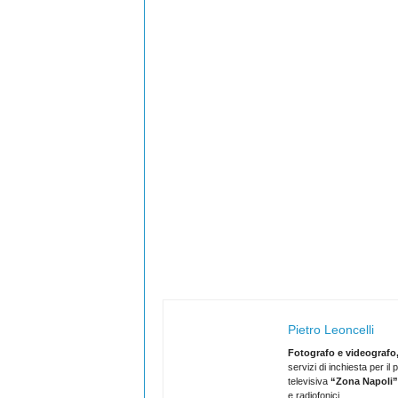
Pietro Leoncelli
Fotografo e videografo,
servizi di inchiesta per i
televisiva
“Zona Napoli”
e radiofonici.