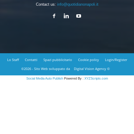
Contact us:
info@quotidianonapoli.it
Lo Staff
Contatti
Spazi pubblicitario
Cookie policy
Login/Register
©2026 - Sito Web sviluppato da
Digital Vision Agency ©
Social Media Auto Publish
Powered By :
XYZScripts.com