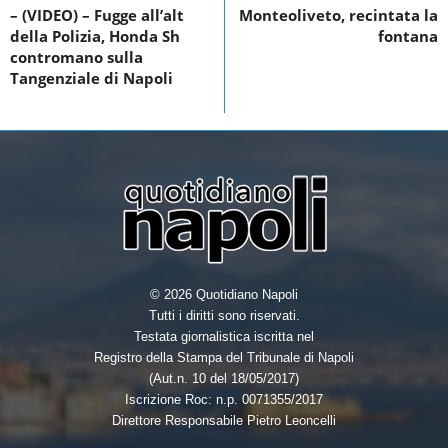
o
n
– (VIDEO) – Fugge all’alt
Monteoliveto, recintata la
della Polizia, Honda Sh
fontana
o
contromano sulla
k
Tangenziale di Napoli
© 2026 Quotidiano Napoli
Tutti i diritti sono riservati.
Testata giornalistica iscritta nel
Registro della Stampa del Tribunale di Napoli
(Aut.n. 10 del 18/05/2017)
Iscrizione Roc: n.p. 0071355/2017
Direttore Responsabile Pietro Leoncelli