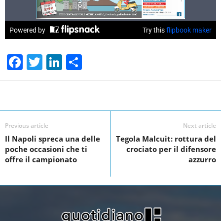
F
T
Li
S
a
wi
n
h
c
tt
k
ar
Facebook
Linkedin
Twit
Share
e
er
e
e
b
dI
Previous article
Next article
o
n
Il Napoli spreca una delle
Tegola Malcuit: rottura del
poche occasioni che ti
crociato per il difensore
o
offre il campionato
azzurro
k