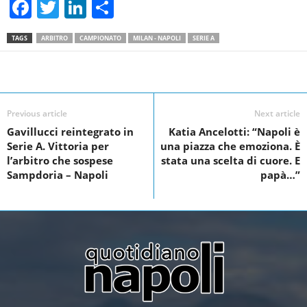
F
T
Li
S
a
wi
n
h
TAGS
ARBITRO
CAMPIONATO
MILAN - NAPOLI
SERIE A
c
tt
k
ar
e
er
e
e
Facebook
Linkedin
Twit
Share
b
dI
o
n
Previous article
Next article
Gavillucci reintegrato in
Katia Ancelotti: “Napoli è
o
Serie A. Vittoria per
una piazza che emoziona. È
k
l’arbitro che sospese
stata una scelta di cuore. E
Sampdoria – Napoli
papà…”