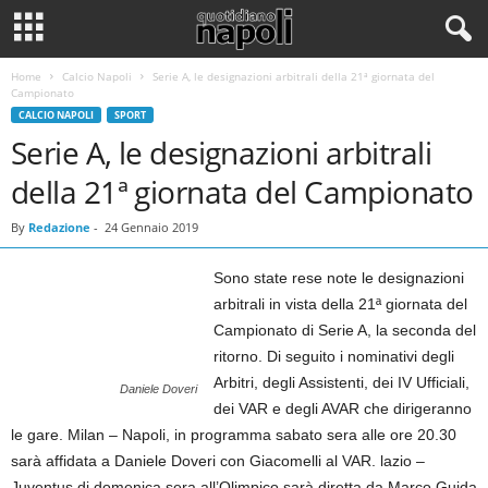
Home
Calcio Napoli
Serie A, le designazioni arbitrali della 21ª giornata del
Campionato
CALCIO NAPOLI
SPORT
Serie A, le designazioni arbitrali
della 21ª giornata del Campionato
By
Redazione
-
24 Gennaio 2019
Sono state rese note le designazioni
arbitrali in vista della 21ª giornata del
Campionato di Serie A, la seconda del
ritorno. Di seguito i nominativi degli
Arbitri, degli Assistenti, dei IV Ufficiali,
Daniele Doveri
dei VAR e degli AVAR che dirigeranno
le gare. Milan – Napoli, in programma sabato sera alle ore 20.30
sarà affidata a Daniele Doveri con Giacomelli al VAR. lazio –
Juventus di domenica sera all’Olimpico sarà diretta da Marco Guida