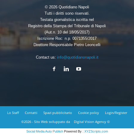
© 2026 Quotidiano Napoli
Tutti i diritti sono riservati.
Testata giornalistica iscritta nel
Registro della Stampa del Tribunale di Napoli
(Aut.n. 10 del 18/05/2017)
Iscrizione Roc: n.p. 0071355/2017
Direttore Responsabile Pietro Leoncelli
Contact us:
info@quotidianonapoli.it
Lo Staff
Contatti
Spazi pubblicitario
Cookie policy
Login/Register
©2026 - Sito Web sviluppato da
Digital Vision Agency ©
Social Media Auto Publish
Powered By :
XYZScripts.com