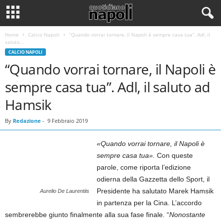
Home
Calcio Napoli
“Quando vorrai tornare, il Napoli è sempre casa tua”. Adl, il
saluto...
CALCIO NAPOLI
“Quando vorrai tornare, il Napoli è
sempre casa tua”. Adl, il saluto ad
Hamsik
By
Redazione
-
9 Febbraio 2019
«Quando vorrai tornare, il Napoli è
sempre casa tua».
Con queste
parole, come riporta l’edizione
odierna della Gazzetta dello Sport, il
Presidente ha salutato Marek Hamsik
Aurelio De Laurentiis
in partenza per la Cina. L’accordo
sembrerebbe giunto finalmente alla sua fase finale. “
Nonostante