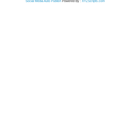
Social Media Auto Publish
Powered By :
XYZScripts.com