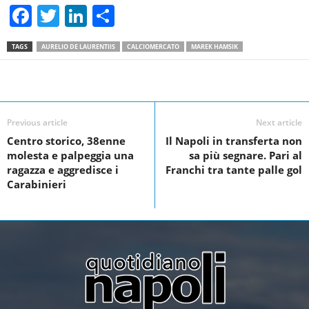
F
T
Li
S
a
wi
n
h
TAGS
AURELIO DE LAURENTIIS
CALCIOMERCATO
MAREK HAMSIK
c
tt
k
ar
e
er
e
e
Facebook
Linkedin
Twit
Share
b
dI
o
n
Previous article
Next article
Centro storico, 38enne
Il Napoli in transferta non
o
molesta e palpeggia una
sa più segnare. Pari al
k
ragazza e aggredisce i
Franchi tra tante palle gol
Carabinieri