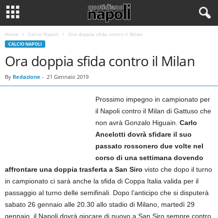
Home
Calcio Napoli
Ora doppia sfida contro il Milan
CALCIO NAPOLI
Ora doppia sfida contro il Milan
By
Redazione
-
21 Gennaio 2019
Prossimo impegno in campionato per
il Napoli contro il Milan di Gattuso che
non avrà Gonzalo Higuain.
Carlo
Ancelotti dovrà sfidare il suo
passato rossonero due volte nel
corso di una settimana dovendo
affrontare una doppia trasferta a San Siro
visto che dopo il turno
in campionato ci sarà anche la sfida di Coppa Italia valida per il
passaggio al turno delle semifinali. Dopo l’anticipo che si disputerà
sabato 26 gennaio alle 20.30 allo stadio di Milano, martedì 29
gennaio, il Napoli dovrà giocare di nuovo a San Siro sempre contro