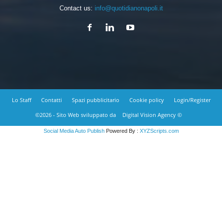
Contact us:
info@quotidianonapoli.it
Lo Staff
Contatti
Spazi pubblicitario
Cookie policy
Login/Register
©2026 - Sito Web sviluppato da
Digital Vision Agency ©
Social Media Auto Publish
Powered By :
XYZScripts.com