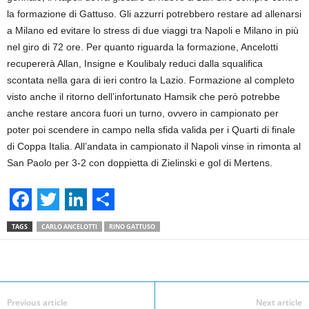
la formazione di Gattuso. Gli azzurri potrebbero restare ad allenarsi
a Milano ed evitare lo stress di due viaggi tra Napoli e Milano in più
nel giro di 72 ore. Per quanto riguarda la formazione, Ancelotti
recupererà Allan, Insigne e Koulibaly reduci dalla squalifica
scontata nella gara di ieri contro la Lazio. Formazione al completo
visto anche il ritorno dell’infortunato Hamsik che però potrebbe
anche restare ancora fuori un turno, ovvero in campionato per
poter poi scendere in campo nella sfida valida per i Quarti di finale
di Coppa Italia. All’andata in campionato il Napoli vinse in rimonta al
San Paolo per 3-2 con doppietta di Zielinski e gol di Mertens.
F
T
L
S
TAGS
CARLO ANCELOTTI
RINO GATTUSO
a
w
i
h
c
i
n
a
Facebook
Linkedin
Twit
Share
e
t
k
r
Previous article
Next article