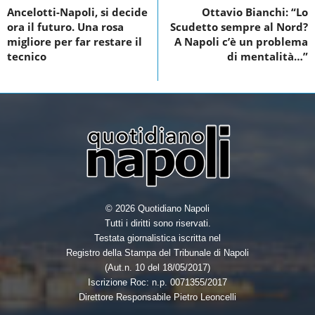
b
t
e
e
Ancelotti-Napoli, si decide
Ottavio Bianchi: “Lo
o
e
d
ora il futuro. Una rosa
Scudetto sempre al Nord?
o
r
I
migliore per far restare il
A Napoli c’è un problema
tecnico
di mentalità…”
k
n
© 2026 Quotidiano Napoli
Tutti i diritti sono riservati.
Testata giornalistica iscritta nel
Registro della Stampa del Tribunale di Napoli
(Aut.n. 10 del 18/05/2017)
Iscrizione Roc: n.p. 0071355/2017
Direttore Responsabile Pietro Leoncelli