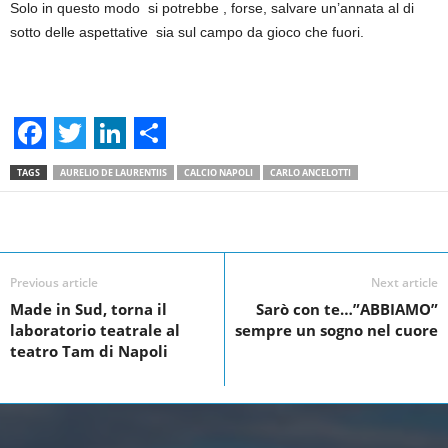
Solo in questo modo si potrebbe , forse, salvare un’annata al di
sotto delle aspettative sia sul campo da gioco che fuori.
F
T
L
S
TAGS
AURELIO DE LAURENTIIS
CALCIO NAPOLI
CARLO ANCELOTTI
a
w
i
h
c
i
n
a
Facebook
Linkedin
Twit
Share
e
t
k
r
Previous article
Next article
b
t
e
e
Made in Sud, torna il
Sarò con te…”ABBIAMO”
o
e
d
laboratorio teatrale al
sempre un sogno nel cuore
o
r
I
teatro Tam di Napoli
k
n