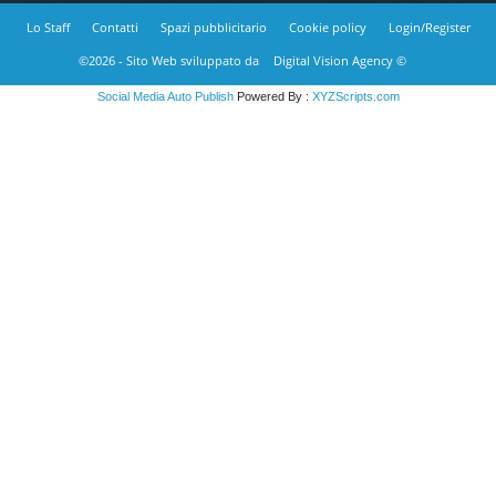
Lo Staff
Contatti
Spazi pubblicitario
Cookie policy
Login/Register
©2026 - Sito Web sviluppato da
Digital Vision Agency ©
Social Media Auto Publish
Powered By :
XYZScripts.com