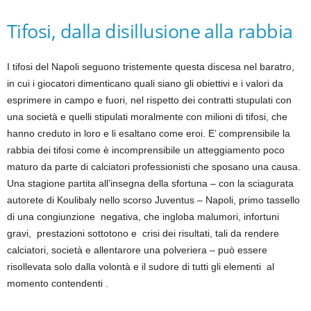
Tifosi, dalla disillusione alla rabbia
I tifosi del Napoli seguono tristemente questa discesa nel baratro,
in cui i giocatori dimenticano quali siano gli obiettivi e i valori da
esprimere in campo e fuori, nel rispetto dei contratti stupulati con
una società e quelli stipulati moralmente con milioni di tifosi, che
hanno creduto in loro e li esaltano come eroi. E’ comprensibile la
rabbia dei tifosi come è incomprensibile un atteggiamento poco
maturo da parte di calciatori professionisti che sposano una causa.
Una stagione partita all’insegna della sfortuna – con la sciagurata
autorete di Koulibaly nello scorso Juventus – Napoli, primo tassello
di una congiunzione negativa, che ingloba malumori, infortuni
gravi, prestazioni sottotono e crisi dei risultati, tali da rendere
calciatori, società e allentarore una polveriera – può essere
risollevata solo dalla volontà e il sudore di tutti gli elementi al
momento contendenti .