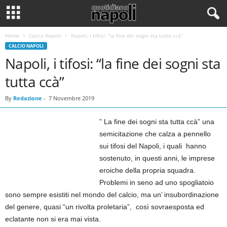
Home
Calcio Napoli
Napoli, i tifosi: “la fine dei sogni sta tutta ccà”
CALCIO NAPOLI
Napoli, i tifosi: “la fine dei sogni sta
tutta ccà”
By
Redazione
-
7 Novembre 2019
” La fine dei sogni sta tutta ccà” una
semicitazione che calza a pennello
sui tifosi del Napoli, i quali hanno
sostenuto, in questi anni, le imprese
eroiche della propria squadra.
Problemi in seno ad uno spogliatoio
sono sempre esistiti nel mondo del calcio, ma un’ insubordinazione
del genere, quasi “un rivolta proletaria”, così sovraesposta ed
eclatante non si era mai vista.