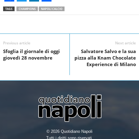
F
T
L
S
TAGS
CHAMPIONS
NAPOLI CALCIO
a
w
i
h
c
i
n
a
Facebook
Linkedin
Twit
Share
e
t
k
r
Previous article
Next article
b
t
e
e
Sfoglia il giornale di oggi
Salvatore Salvo e la sua
o
e
d
giovedì 28 novembre
pizza alla Knam Chocolate
o
r
I
Experience di Milano
k
n
© 2026 Quotidiano Napoli
Tutti i diritti sono riservati.