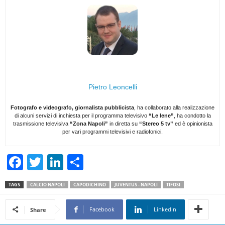
Pietro Leoncelli
Fotografo e videografo, giornalista pubblicista
, ha collaborato alla realizzazione
di alcuni servizi di inchiesta per il programma televisivo
“Le Iene”
, ha condotto la
trasmissione televisiva
“Zona Napoli”
in diretta su
“Stereo 5 tv”
ed è opinionista
per vari programmi televisivi e radiofonici.
F
T
Li
C
a
wi
n
o
TAGS
CALCIO NAPOLI
CAPODICHINO
JUVENTUS - NAPOLI
TIFOSI
c
tt
k
n
e
er
e
di
Facebook
Linkedin
Share