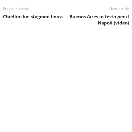
b
dI
vi
o
n
di
Previous article
Next article
Chiellini ko: stagione finita
Buenos Aires in festa per il
o
Napoli (video)
k