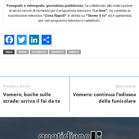
Fotografo e videografo, giornalista pubblicista
, ha collaborato alla realizzazione
di alcuni servizi di inchiesta per il programma televisivo
“Le Iene”
, ha condotto la
trasmissione televisiva
“Zona Napoli”
in diretta su
“Stereo 5 tv”
ed è opinionista
per vari programmi televisivi e radiofonici.
F
T
L
S
TAGS
INTER
JUVENTUS
MORATTI
SERIE A
a
w
i
h
c
i
n
a
Facebook
Linkedin
Twit
Share
e
t
k
r
Previous article
Next article
b
t
e
e
Vomero, buche sulle
Vomero: continua l’odissea
o
e
d
strade: arriva il fai da te
della funicolare
o
r
I
k
n