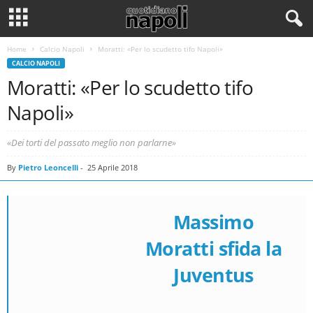
Home
Calcio Napoli
Moratti: «Per lo scudetto tifo Napoli»
CALCIO NAPOLI
Moratti: «Per lo scudetto tifo
Napoli»
«Dei torti del passato meglio non parlarne»
By
Pietro Leoncelli
-
25 Aprile 2018
Massimo
Moratti sfida la
Juventus
Massimo Moratti