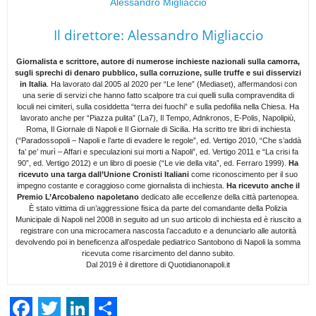
Alessandro Migliaccio
Il direttore: Alessandro Migliaccio
Giornalista e scrittore, autore di numerose inchieste nazionali sulla camorra,
sugli sprechi di denaro pubblico, sulla corruzione, sulle truffe e sui disservizi
in Italia
. Ha lavorato dal 2005 al 2020 per “Le Iene” (Mediaset), affermandosi con
una serie di servizi che hanno fatto scalpore tra cui quelli sulla compravendita di
loculi nei cimiteri, sulla cosiddetta “terra dei fuochi” e sulla pedofilia nella Chiesa. Ha
lavorato anche per “Piazza pulita” (La7), Il Tempo, Adnkronos, E-Polis, Napolipiù,
Roma, Il Giornale di Napoli e Il Giornale di Sicilia. Ha scritto tre libri di inchiesta
(“Paradossopoli – Napoli e l’arte di evadere le regole”, ed. Vertigo 2010, “Che s’addà
fa’ pe’ murì – Affari e speculazioni sui morti a Napoli”, ed. Vertigo 2011 e “La crisi fa
90”, ed. Vertigo 2012) e un libro di poesie (“Le vie della vita”, ed. Ferraro 1999).
Ha
ricevuto una targa dall’Unione Cronisti Italiani
come riconoscimento per il suo
impegno costante e coraggioso come giornalista di inchiesta.
Ha ricevuto anche il
Premio L’Arcobaleno napoletano
dedicato alle eccellenze della città partenopea.
È stato vittima di un’aggressione fisica da parte del comandante della Polizia
Municipale di Napoli nel 2008 in seguito ad un suo articolo di inchiesta ed è riuscito a
registrare con una microcamera nascosta l’accaduto e a denunciarlo alle autorità
devolvendo poi in beneficenza all’ospedale pediatrico Santobono di Napoli la somma
ricevuta come risarcimento del danno subito.
Dal 2019 è il direttore di Quotidianonapoli.it