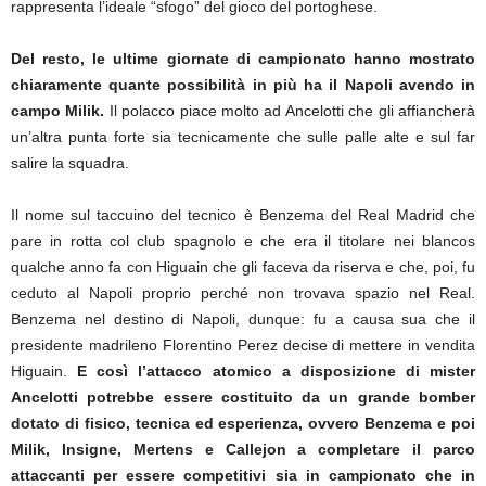
rappresenta l’ideale “sfogo” del gioco del portoghese.
Del resto, le ultime giornate di campionato hanno mostrato
chiaramente quante possibilità in più ha il Napoli avendo in
campo Milik.
Il polacco piace molto ad Ancelotti che gli affiancherà
un’altra punta forte sia tecnicamente che sulle palle alte e sul far
salire la squadra.
Il nome sul taccuino del tecnico è Benzema del Real Madrid che
pare in rotta col club spagnolo e che era il titolare nei blancos
qualche anno fa con Higuain che gli faceva da riserva e che, poi, fu
ceduto al Napoli proprio perché non trovava spazio nel Real.
Benzema nel destino di Napoli, dunque: fu a causa sua che il
presidente madrileno Florentino Perez decise di mettere in vendita
Higuain.
E così l’attacco atomico a disposizione di mister
Ancelotti potrebbe essere costituito da un grande bomber
dotato di fisico, tecnica ed esperienza, ovvero Benzema e poi
Milik, Insigne, Mertens e Callejon a completare il parco
attaccanti per essere competitivi sia in campionato che in