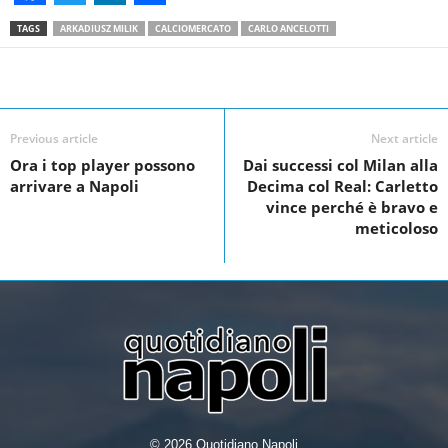
F
T
L
S
TAGS
ARKADIUSZ MILIK
CALCIOMERCATO
CARLO ANCELOTTI
a
w
i
h
c
i
n
a
Facebook
Linkedin
Twit
Share
e
t
k
r
Previous article
Next article
b
t
e
e
Ora i top player possono
Dai successi col Milan alla
o
e
d
arrivare a Napoli
Decima col Real: Carletto
o
r
I
vince perché è bravo e
meticoloso
k
n
© 2026 Quotidiano Napoli