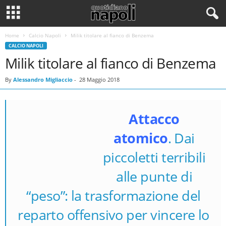
Home
Calcio Napoli
Milik titolare al fianco di Benzema
CALCIO NAPOLI
Milik titolare al fianco di Benzema
By
Alessandro Migliaccio
-
28 Maggio 2018
Attacco
atomico
. Dai
piccoletti terribili
Arkadiusz Milik (Agnfoto)
alle punte di
“peso”: la trasformazione del
reparto offensivo per vincere lo