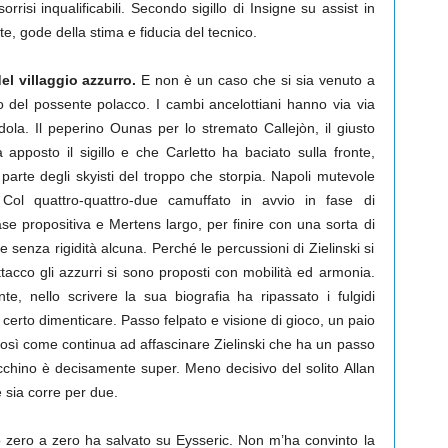
orrisi inqualificabili. Secondo sigillo di Insigne su assist in
te, gode della stima e fiducia del tecnico.
el villaggio azzurro.
E non è un caso che si sia venuto a
 del possente polacco. I cambi ancelottiani hanno via via
ola. Il peperino Ounas per lo stremato Callejòn, il giusto
pposto il sigillo e che Carletto ha baciato sulla fronte,
rte degli skyisti del troppo che storpia. Napoli mutevole
Col quattro-quattro-due camuffato in avvio in fase di
se propositiva e Mertens largo, per finire con una sorta di
 senza rigidità alcuna. Perché le percussioni di Zielinski si
ttacco gli azzurri si sono proposti con mobilità ed armonia.
e, nello scrivere la sua biografia ha ripassato i fulgidi
erto dimenticare. Passo felpato e visione di gioco, un paio
. Così come continua ad affascinare Zielinski che ha un passo
cchino è decisamente super. Meno decisivo del solito Allan
 sia corre per due.
 zero a zero ha salvato su Eysseric. Non m’ha convinto la