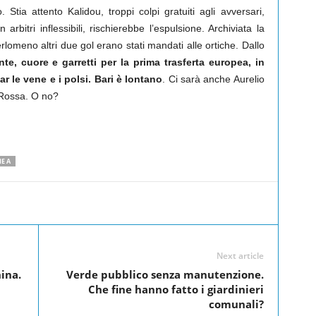
 Stia attento Kalidou, troppi colpi gratuiti agli avversari,
bitri inflessibili, rischierebbe l’espulsione. Archiviata la
erlomeno altri due gol erano stati mandati alle ortiche. Dallo
te, cuore e garretti per la prima trasferta europea, in
 le vene e i polsi. Bari è lontano
. Ci sarà anche Aurelio
 Rossa. O no?
IE A
Linkedin
Twitter
Pinterest
WhatsApp
Next article
ina.
Verde pubblico senza manutenzione.
Che fine hanno fatto i giardinieri
comunali?