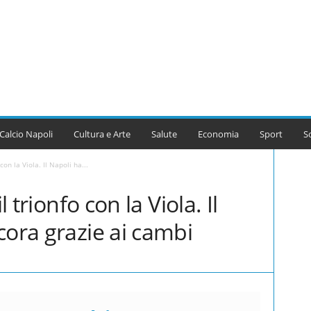
Calcio Napoli
Cultura e Arte
Salute
Economia
Sport
S
con la Viola. Il Napoli ha...
l trionfo con la Viola. Il
cora grazie ai cambi