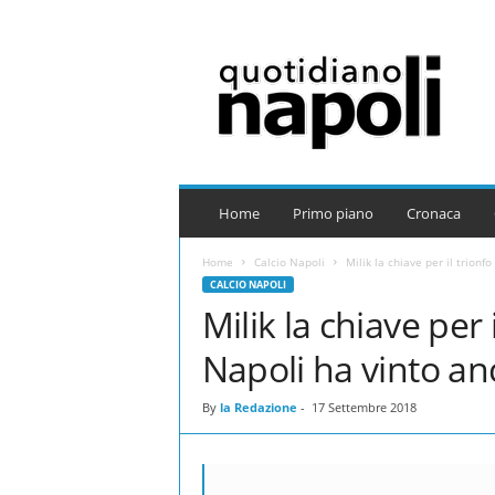
Q
u
o
t
i
d
i
a
Home
Primo piano
Cronaca
n
o
Home
Calcio Napoli
Milik la chiave per il trionfo 
N
CALCIO NAPOLI
a
Milik la chiave per i
p
o
Napoli ha vinto an
l
i
By
la Redazione
-
17 Settembre 2018