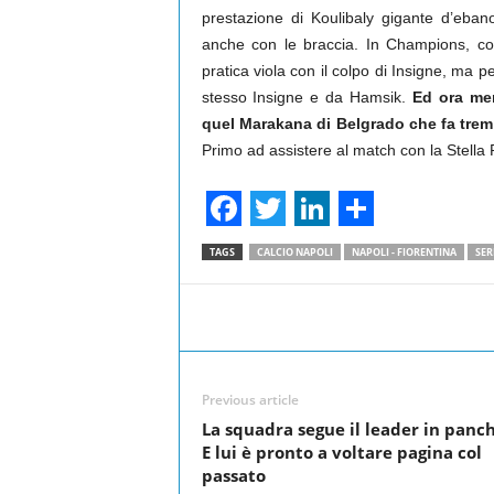
prestazione di Koulibaly gigante d’ebano.
anche con le braccia. In Champions, con ar
pratica viola con il colpo di Insigne, ma p
stesso Insigne e da Hamsik.
Ed ora men
quel Marakana di Belgrado che fa tremar
Primo ad assistere al match con la Stella
F
T
L
S
TAGS
CALCIO NAPOLI
NAPOLI - FIORENTINA
SER
a
w
i
h
c
i
n
a
Facebook
Share
e
t
k
r
b
t
e
e
Previous article
o
e
d
La squadra segue il leader in panch
o
r
I
E lui è pronto a voltare pagina col
passato
k
n