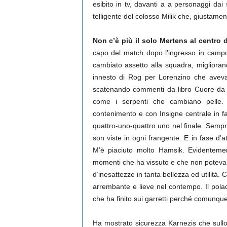
esibito in tv, davanti a a personaggi dai s
telligente del colosso Milik che, giustamen
Non c’è più il solo Mertens al centro d
capo del match dopo l’ingresso in campo
cambiato assetto alla squadra, migliorand
innesto di Rog per Lorenzino che aveva a
scatenando commenti da libro Cuore da pa
come i serpenti che cambiano pelle. 
contenimento e con Insigne centrale in fa
quattro-uno-quattro uno nel finale. Sempre
son viste in ogni frangente. E in fase d’a
M’è piaciuto molto Hamsik. Evidentement
momenti che ha vissuto e che non poteva c
d’inesattezze in tanta bellezza ed utilità
arrembante e lieve nel contempo. Il pola
che ha finito sui garretti perché comunque
Ha mostrato sicurezza Karnezis che sullo