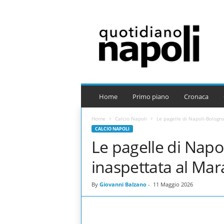
Q
u
o
t
i
d
i
a
Home
Primo piano
Cronaca
n
o
Home
Calcio Napoli
Le pagelle di Napoli-Bologn
N
CALCIO NAPOLI
a
Le pagelle di Napo
p
o
inaspettata al Ma
l
i
By
Giovanni Balzano
-
11 Maggio 2026