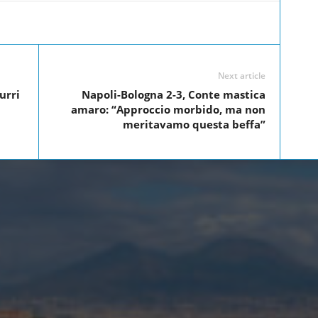
Linkedin
Twitter
Pinterest
WhatsApp
Next article
urri
Napoli-Bologna 2-3, Conte mastica
amaro: “Approccio morbido, ma non
meritavamo questa beffa”