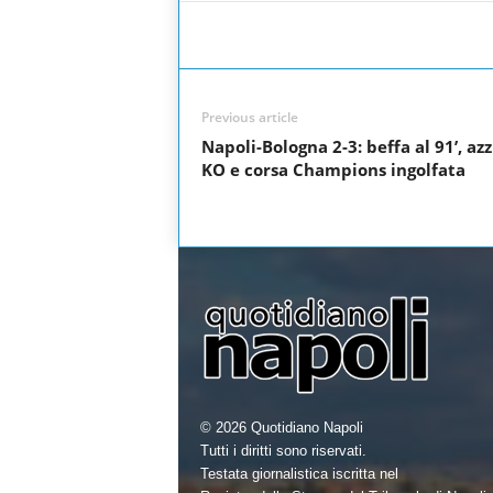
a
w
i
h
Facebook
Share
c
i
n
a
e
t
k
r
Previous article
b
t
e
e
Napoli-Bologna 2-3: beffa al 91’, azz
o
e
d
KO e corsa Champions ingolfata
o
r
I
k
n
© 2026 Quotidiano Napoli
Tutti i diritti sono riservati.
Testata giornalistica iscritta nel