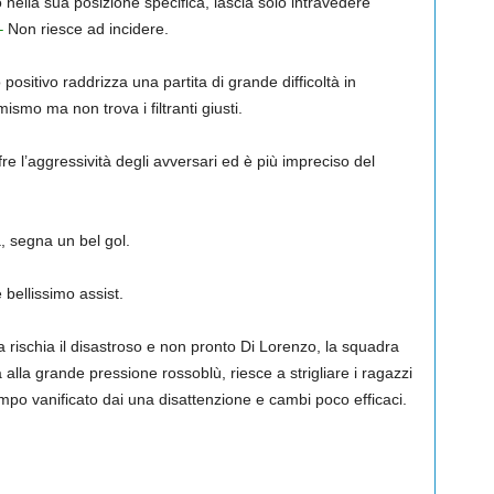
ella sua posizione specifica, lascia solo intravedere
–
Non riesce ad incidere.
itivo raddrizza una partita di grande difficoltà in
smo ma non trova i filtranti giusti.
e l’aggressività degli avversari ed è più impreciso del
, segna un bel gol.
bellissimo assist.
rischia il disastroso e non pronto Di Lorenzo, la squadra
 alla grande pressione rossoblù, riesce a strigliare i ragazzi
mpo vanificato dai una disattenzione e cambi poco efficaci.