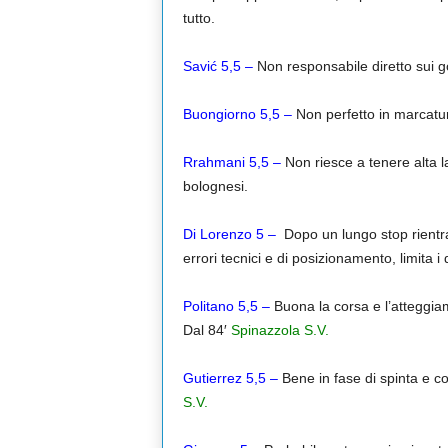
tutto.
Savić 5,5 –
Non responsabile diretto sui g
Buongiorno 5,5
–
Non perfetto in marcatur
Rrahmani 5,5 –
Non riesce a tenere alta l
bolognesi.
Di Lorenzo 5
–
Dopo un lungo stop rientra c
errori tecnici e di posizionamento, limita i
Politano 5,5 –
Buona la corsa e l’atteggiam
Dal 84′
Spinazzola S.V.
Gutierrez 5,5
–
Bene in fase di spinta e c
S.V.