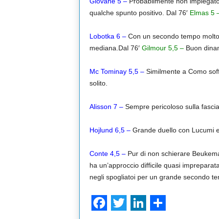
Giovane 5 –
Probabilmente non impiegato n
qualche spunto positivo. Dal 76′
Elmas 5 
Lobotka 6
–
Con un secondo tempo molto pos
mediana.Dal 76′
Gilmour 5,5 –
Buon dinami
Mc Tominay 5,5 –
Similmente a Como soffr
solito.
Alisson 7 –
Sempre pericoloso sulla fascia
Hojlund 6,5
–
Grande duello con Lucumi e 
Conte 4,5 –
Pur di non schierare Beukema 
ha un’approccio difficile quasi impreparata
negli spogliatoi per un grande secondo te
F
T
L
S