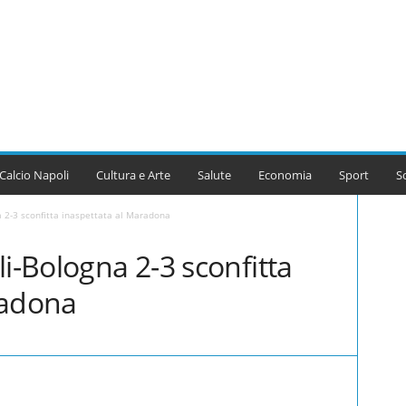
Calcio Napoli
Cultura e Arte
Salute
Economia
Sport
S
a 2-3 sconfitta inaspettata al Maradona
li-Bologna 2-3 sconfitta
radona