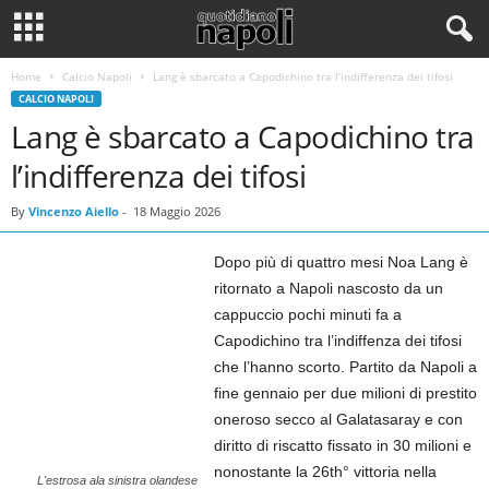
Home
Calcio Napoli
Lang è sbarcato a Capodichino tra l’indifferenza dei tifosi
CALCIO NAPOLI
Lang è sbarcato a Capodichino tra
l’indifferenza dei tifosi
By
Vincenzo Aiello
-
18 Maggio 2026
Dopo più di quattro mesi Noa Lang è
ritornato a Napoli nascosto da un
cappuccio pochi minuti fa a
Capodichino tra l’indiffenza dei tifosi
che l’hanno scorto. Partito da Napoli a
fine gennaio per due milioni di prestito
oneroso secco al Galatasaray e con
diritto di riscatto fissato in 30 milioni e
nonostante la 26th° vittoria nella
L'estrosa ala sinistra olandese