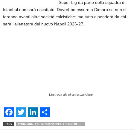
Super Lig da parte della squadra di
Istanbul non sarà riscattato. Dovrebbe essere a Dimaro se non si
faranno avanti altre società calcistiche: ma tutto dipenderà da chi
sarà l’allenatore del nuovo Napoli 2026-27..
L’estrosa ala sinistra olandese
F
T
L
S
TAGS
#NOALANG. #RITORNOANAPPL8. #TIFOSIFREDDI
a
w
i
h