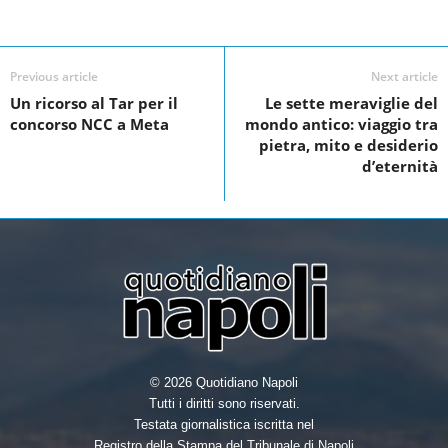
c
i
n
a
Facebook
Linkedin
Twit
Share
e
t
k
r
Previous article
Next article
b
t
e
e
Un ricorso al Tar per il
Le sette meraviglie del
o
e
d
concorso NCC a Meta
mondo antico: viaggio tra
o
r
I
pietra, mito e desiderio
d’eternità
k
n
© 2026 Quotidiano Napoli
Tutti i diritti sono riservati.
Testata giornalistica iscritta nel
Registro della Stampa del Tribunale di Napoli