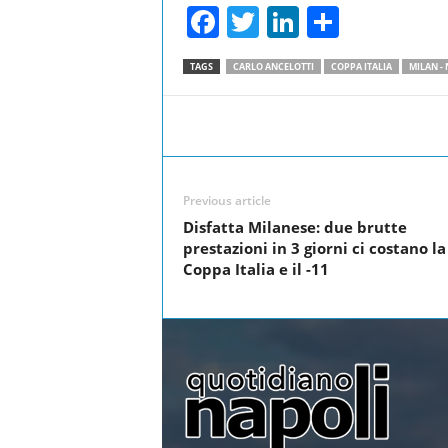
F
T
Li
S
a
wi
n
h
TAGS
CARLO ANCELOTTI
COPPA ITALIA
MILAN -
c
tt
k
ar
e
er
e
e
Facebook
Share
b
dI
o
n
Previous article
o
Disfatta Milanese: due brutte
k
prestazioni in 3 giorni ci costano la
Coppa Italia e il -11