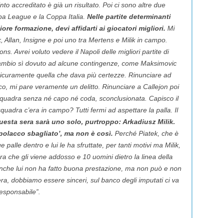
to accreditato è già un risultato. Poi ci sono altre due
opa League e la Coppa Italia.
Nelle partite determinanti
re formazione, devi affidarti ai giocatori migliori.
Mi
, Allan, Insigne e poi uno tra Mertens e Milik in campo.
. Avrei voluto vedere il Napoli delle migliori partite di
ambio sì dovuto ad alcune contingenze, come Maksimovic
sicuramente quella che dava più certezze. Rinunciare ad
o, mi pare veramente un delitto. Rinunciare a Callejon poi
 squadra senza né capo né coda, sconclusionata. Capisco il
squadra c’era in campo? Tutti fermi ad aspettare la palla. Il
uesta sera sarà uno solo, purtroppo: Arkadiusz Milik.
 polacco sbagliato’, ma non è così.
Perché Piatek, che è
palle dentro e lui le ha sfruttate, per tanti motivi ma Milik,
dra che gli viene addosso e 10 uomini dietro la linea della
anche lui non ha fatto buona prestazione, ma non può e non
ra, dobbiamo essere sinceri, sul banco degli imputati ci va
 responsabile”.