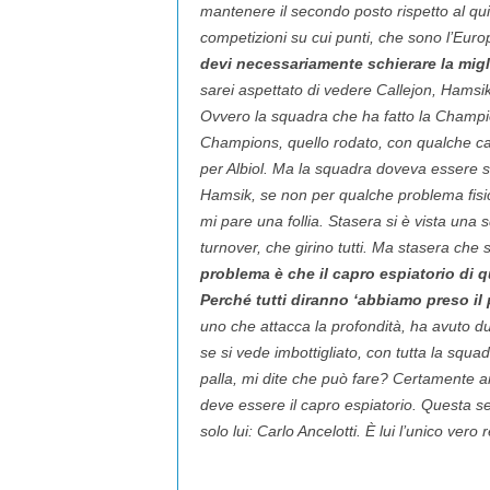
mantenere il secondo posto rispetto al quin
competizioni su cui punti, che sono l’Eur
devi necessariamente schierare la miglio
sarei aspettato di vedere Callejon, Hamsik
Ovvero la squadra che ha fatto la Champions
Champions, quello rodato, con qualche c
per Albiol. Ma la squadra doveva essere 
Hamsik, se non per qualche problema fisic
mi pare una follia. Stasera si è vista una
turnover, che girino tutti. Ma stasera che 
problema è che il capro espiatorio di q
Perché tutti diranno ‘abbiamo preso il
uno che attacca la profondità, ha avuto due 
se si vede imbottigliato, con tutta la squa
palla, mi dite che può fare? Certamente 
deve essere il capro espiatorio. Questa se
solo lui: Carlo Ancelotti. È lui l’unico vero