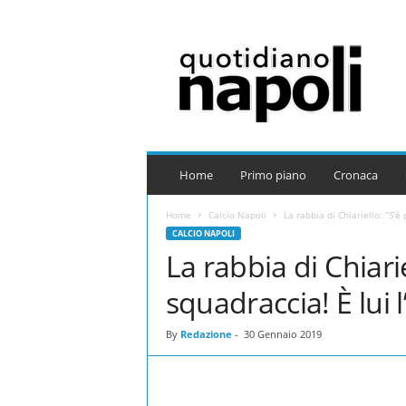
Q
u
o
t
i
d
i
a
Home
Primo piano
Cronaca
n
o
Home
Calcio Napoli
La rabbia di Chiariello: “S’è
N
CALCIO NAPOLI
a
La rabbia di Chiari
p
o
squadraccia! È lui 
l
i
By
Redazione
-
30 Gennaio 2019