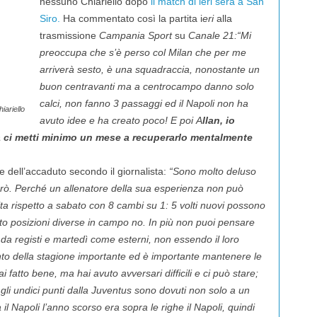
nessuno Chiariello dopo
il match di ieri sera a San
Siro.
Ha commentato così la partita i
eri
alla
trasmissione
Campania Sport
su
Canale 21:
“Mi
preoccupa che s’è perso col Milan che per me
arriverà sesto, è una squadraccia, nonostante un
buon centravanti ma a centrocampo danno solo
calci, non fanno 3 passaggi ed il Napoli non ha
ariello
avuto idee e ha creato poco! E poi A
llan, io
 ci metti minimo un mese a recuperarlo mentalmente
e dell’accaduto secondo il giornalista:
“Sono molto deluso
 però. Perché un allenatore della sua esperienza non può
ta rispetto a sabato con 8 cambi su 1: 5 volti nuovi possono
to posizioni diverse in campo no. In più non puoi pensare
da registi e martedì come esterni, non essendo il loro
to della stagione importante ed è importante mantenere le
 fatto bene, ma hai avuto avversari difficili e ci può stare;
 gli undici punti dalla Juventus sono dovuti non solo a un
l Napoli l’anno scorso era sopra le righe il Napoli, quindi