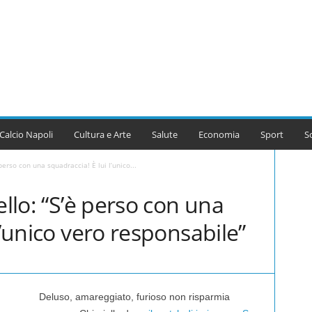
Calcio Napoli
Cultura e Arte
Salute
Economia
Sport
S
 perso con una squadraccia! È lui l’unico...
ello: “S’è perso con una
l’unico vero responsabile”
Deluso, amareggiato, furioso non risparmia