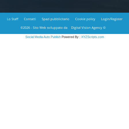
Lo Staff
Contatti
Spazi pubblicitario
Cookie policy
Login/Register
©2026 - Sito Web sviluppato da
Digital Vision Agency ©
Social Media Auto Publish
Powered By :
XYZScripts.com