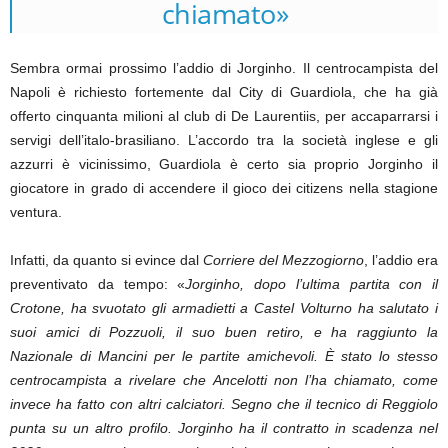
chiamato»
Sembra ormai prossimo l’addio di Jorginho. Il centrocampista del
Napoli è richiesto fortemente dal City di Guardiola, che ha già
offerto cinquanta milioni al club di De Laurentiis, per accaparrarsi i
servigi dell’italo-brasiliano. L’accordo tra la società inglese e gli
azzurri è vicinissimo, Guardiola è certo sia proprio Jorginho il
giocatore in grado di accendere il gioco dei citizens nella stagione
ventura.
Infatti, da quanto si evince dal
Corriere del Mezzogiorno
, l’addio era
preventivato da tempo: «
Jorginho, dopo l’ultima partita con il
Crotone, ha svuotato gli armadietti a Castel Volturno ha salutato i
suoi amici di Pozzuoli, il suo buen retiro, e ha raggiunto la
Nazionale di Mancini per le partite amichevoli. È stato lo stesso
centrocampista a rivelare che Ancelotti non l’ha chiamato, come
invece ha fatto con altri calciatori. Segno che il tecnico di Reggiolo
punta su un altro profilo. Jorginho ha il contratto in scadenza nel