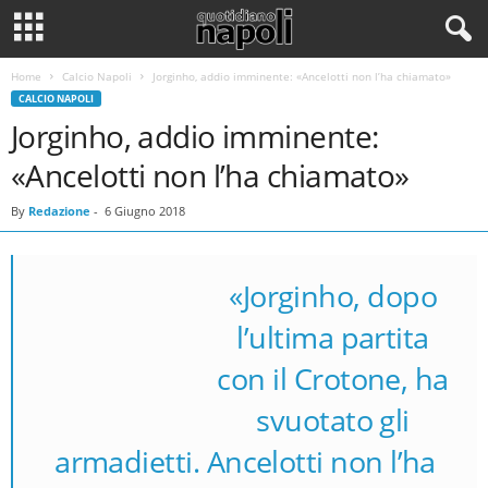
Home
Calcio Napoli
Jorginho, addio imminente: «Ancelotti non l’ha chiamato»
CALCIO NAPOLI
Jorginho, addio imminente:
«Ancelotti non l’ha chiamato»
By
Redazione
-
6 Giugno 2018
«
Jorginho, dopo
l’ultima partita
con il Crotone, ha
Jorginho
svuotato gli
armadietti. Ancelotti non l’ha