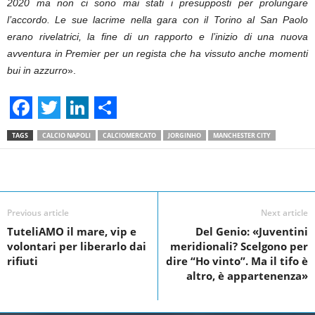
2020 ma non ci sono mai stati i presupposti per prolungare
l’accordo. Le sue lacrime nella gara con il Torino al San Paolo
erano rivelatrici, la fine di un rapporto e l’inizio di una nuova
avventura in Premier per un regista che ha vissuto anche momenti
bui in azzurro
».
F
T
L
S
TAGS
CALCIO NAPOLI
CALCIOMERCATO
JORGINHO
MANCHESTER CITY
a
w
i
h
c
i
n
a
Facebook
Linkedin
Twit
Share
e
t
k
r
Previous article
Next article
b
t
e
e
TuteliAMO il mare, vip e
Del Genio: «Juventini
o
e
d
volontari per liberarlo dai
meridionali? Scelgono per
o
r
I
rifiuti
dire “Ho vinto”. Ma il tifo è
altro, è appartenenza»
k
n