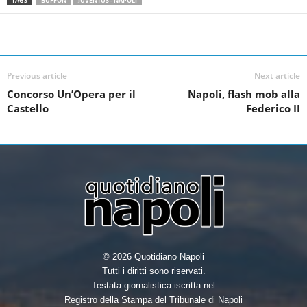
TAGS
BUFFON
JUVENTUS - NAPOLI
a
w
i
h
c
i
n
a
Facebook
Linkedin
Twit
Share
e
t
k
r
Previous article
Next article
b
t
e
e
Concorso Un’Opera per il
Napoli, flash mob alla
o
e
d
Castello
Federico II
o
r
I
k
n
© 2026 Quotidiano Napoli
Tutti i diritti sono riservati.
Testata giornalistica iscritta nel
Registro della Stampa del Tribunale di Napoli