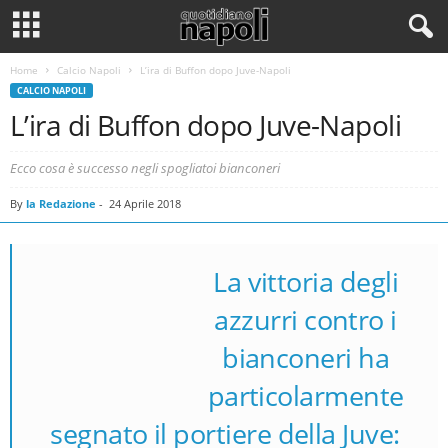
Home
Calcio Napoli
L’ira di Buffon dopo Juve-Napoli
CALCIO NAPOLI
L’ira di Buffon dopo Juve-Napoli
Ecco cosa è successo negli spogliatoi bianconeri
By
la Redazione
-
24 Aprile 2018
La vittoria degli
azzurri
contro i
bianconeri ha
Gianluigi Buffon | Juventus-Napoli
0-1 | 22 aprile 2018
particolarmente
segnato il portiere della Juve: