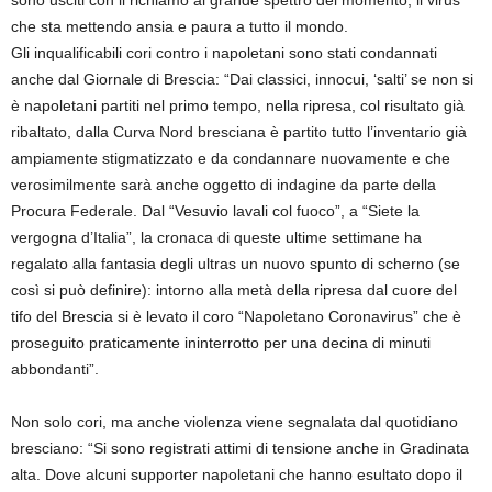
sono usciti con il richiamo al grande spettro del momento, il virus
che sta mettendo ansia e paura a tutto il mondo.
Gli inqualificabili cori contro i napoletani sono stati condannati
anche dal Giornale di Brescia: “Dai classici, innocui, ‘salti’ se non si
è napoletani partiti nel primo tempo, nella ripresa, col risultato già
ribaltato, dalla Curva Nord bresciana è partito tutto l’inventario già
ampiamente stigmatizzato e da condannare nuovamente e che
verosimilmente sarà anche oggetto di indagine da parte della
Procura Federale. Dal “Vesuvio lavali col fuoco”, a “Siete la
vergogna d’Italia”, la cronaca di queste ultime settimane ha
regalato alla fantasia degli ultras un nuovo spunto di scherno (se
così si può definire): intorno alla metà della ripresa dal cuore del
tifo del Brescia si è levato il coro “Napoletano Coronavirus” che è
proseguito praticamente ininterrotto per una decina di minuti
abbondanti”.
Non solo cori, ma anche violenza viene segnalata dal quotidiano
bresciano: “Si sono registrati attimi di tensione anche in Gradinata
alta. Dove alcuni supporter napoletani che hanno esultato dopo il