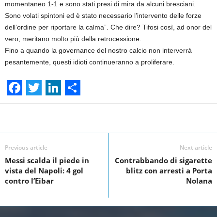
momentaneo 1-1 e sono stati presi di mira da alcuni bresciani.
Sono volati spintoni ed è stato necessario l’intervento delle forze
dell’ordine per riportare la calma”. Che dire? Tifosi così, ad onor del
vero, meritano molto più della retrocessione.
Fino a quando la governance del nostro calcio non interverrà
pesantemente, questi idioti continueranno a proliferare.
F
T
L
S
a
w
i
h
Facebook
Linkedin
Twit
Share
c
i
n
a
e
t
k
r
Previous article
Next article
Messi scalda il piede in
Contrabbando di sigarette
b
t
e
e
vista del Napoli: 4 gol
blitz con arresti a Porta
o
e
d
contro l’Eibar
Nolana
o
r
I
k
n