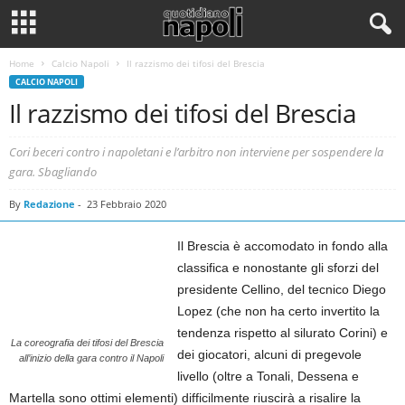
Home
Calcio Napoli
Il razzismo dei tifosi del Brescia
CALCIO NAPOLI
Il razzismo dei tifosi del Brescia
Cori beceri contro i napoletani e l’arbitro non interviene per sospendere la
gara. Sbagliando
By
Redazione
-
23 Febbraio 2020
Il Brescia è accomodato in fondo alla
classifica e nonostante gli sforzi del
presidente Cellino, del tecnico Diego
Lopez (che non ha certo invertito la
tendenza rispetto al silurato Corini) e
La coreografia dei tifosi del Brescia
dei giocatori, alcuni di pregevole
all’inizio della gara contro il Napoli
livello (oltre a Tonali, Dessena e
Martella sono ottimi elementi) difficilmente riuscirà a risalire la