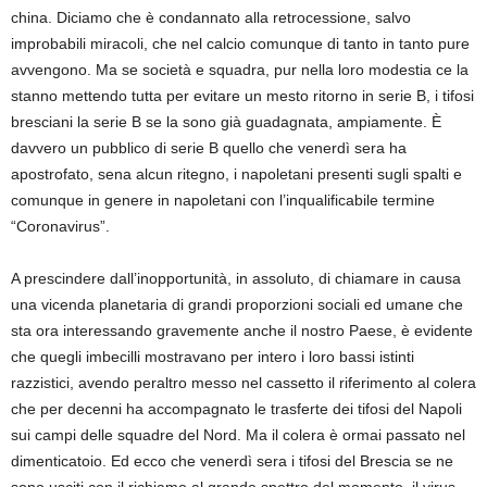
china. Diciamo che è condannato alla retrocessione, salvo
improbabili miracoli, che nel calcio comunque di tanto in tanto pure
avvengono. Ma se società e squadra, pur nella loro modestia ce la
stanno mettendo tutta per evitare un mesto ritorno in serie B, i tifosi
bresciani la serie B se la sono già guadagnata, ampiamente. È
davvero un pubblico di serie B quello che venerdì sera ha
apostrofato, sena alcun ritegno, i napoletani presenti sugli spalti e
comunque in genere in napoletani con l’inqualificabile termine
“Coronavirus”.
A prescindere dall’inopportunità, in assoluto, di chiamare in causa
una vicenda planetaria di grandi proporzioni sociali ed umane che
sta ora interessando gravemente anche il nostro Paese, è evidente
che quegli imbecilli mostravano per intero i loro bassi istinti
razzistici, avendo peraltro messo nel cassetto il riferimento al colera
che per decenni ha accompagnato le trasferte dei tifosi del Napoli
sui campi delle squadre del Nord. Ma il colera è ormai passato nel
dimenticatoio. Ed ecco che venerdì sera i tifosi del Brescia se ne