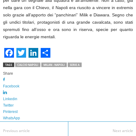
per dare un segnale alla squadra e all’ambiente. Non a caso, già
nella gara con il Chievo, il Napoli era riuscito a vincere in extremis
solo grazie all’apporto dei “panchinari” Milik e Diawara. Segno che
gli undici titolari, protagonisti di una grande cavalcata, sono stati
spremuti fino all’osso e ora sono in riserva, specie per quanto
riguarda le energie mentali.
F
T
L
S
TAGS
CALCIO NAPOLI
MILAN - NAPOLI
SERIE A
a
w
i
h
Share
c
i
n
a
Facebook
e
t
k
r
b
t
e
e
Linkedin
Twitter
o
e
d
Pinterest
o
r
I
WhatsApp
k
n
Previous article
Next article