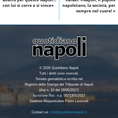
o
r
I
con lui si corre e si vince»
napoletano, la società, per
sempre nel cuore! »
k
n
© 2026 Quotidiano Napoli
Tutti i diritti sono riservati.
Testata giornalistica iscritta nel
Registro della Stampa del Tribunale di Napoli
(Aut.n. 10 del 18/05/2017)
Iscrizione Roc: n.p. 0071355/2017
Direttore Responsabile Pietro Leoncelli
Contact us:
info@quotidianonapoli.it