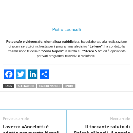
Pietro Leoncelli
Fotografo e videografo, giornalista pubblicista
, ha collaborato alla realizzazione
di alcuni servizi di inchiesta per il programma televisivo
“Le Iene”
, ha condotto la
trasmissione televisiva
“Zona Napoli”
in diretta su
“Stereo 5 tv”
ed è opinionista
per vari programmi televisivi e radiofonici.
F
T
L
S
TAGS
ALLENATORI
CALCIO NAPOLI
SPORT
a
w
i
h
c
i
n
a
Facebook
Linkedin
Twit
Share
e
t
k
r
Previous article
Next article
b
t
e
e
Lavezzi: «Ancelotti è
Il toccante saluto di
o
e
d
adatto per questo Napoli…
Rafael: «Napoli, il popolo