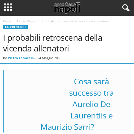
Home
Calcio Napoli
I probabili retroscena della vicenda allenatori
CALCIO NAPOLI
I probabili retroscena della
vicenda allenatori
By
Pietro Leoncelli
-
24 Maggio 2018
Cosa sarà
successo tra
Aurelio De
Maurizio Sarri e Aurelio De
Laurentiis
Laurentiis e
Maurizio Sarri?