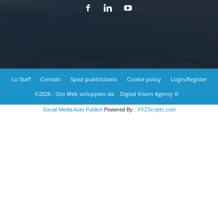
Lo Staff
Contatti
Spazi pubblicitario
Cookie policy
Login/Register
©2026 - Sito Web sviluppato da
Digital Vision Agency ©
Social Media Auto Publish
Powered By :
XYZScripts.com